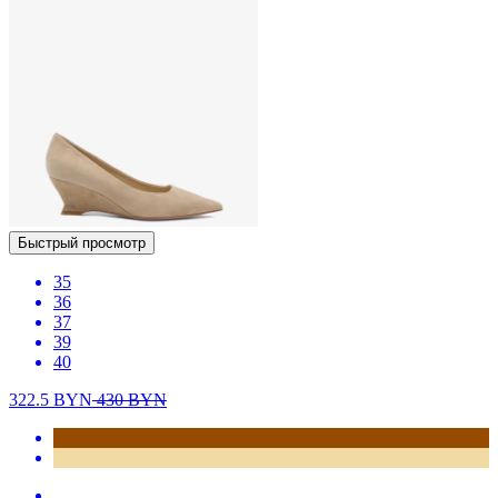
Быстрый просмотр
35
36
37
39
40
322.5
BYN
430
BYN