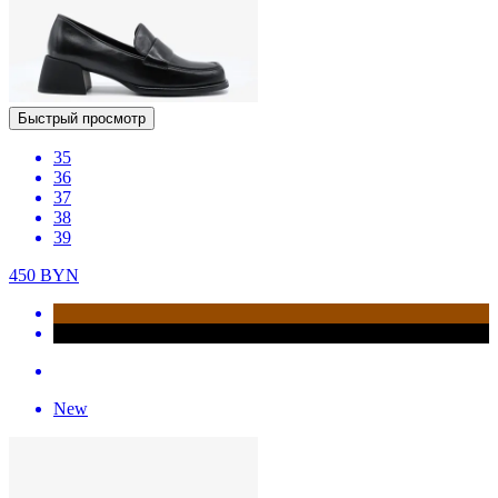
Быстрый просмотр
35
36
37
38
39
450
BYN
New