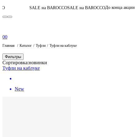
04
:
14
:
36
:
18
До конца акции
SALE на BAROCCO
SALE на BAROCCO
0
0
Главная
Каталог
Туфли
Туфли на каблуке
Фильтры
Сортировка:
новинки
Туфли на каблуке
New