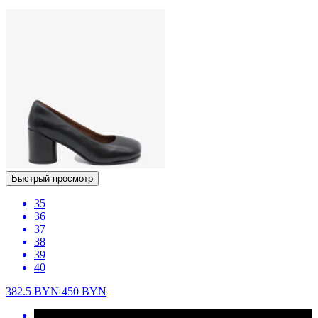
Быстрый просмотр
35
36
37
38
39
40
382.5
BYN
450
BYN