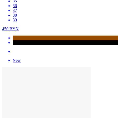
35
36
37
38
39
450
BYN
New