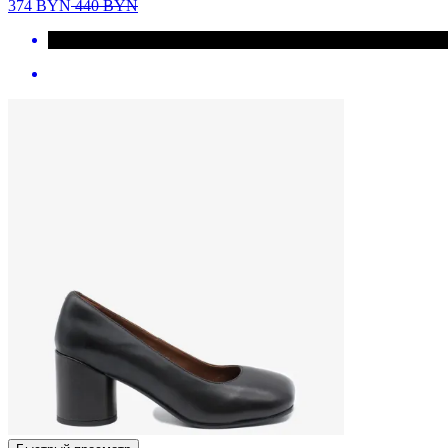
374
BYN
440
BYN