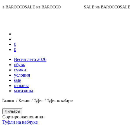
CO
SALE на BAROCCO
SALE на BAROCCO
SALE на BARO
0
0
Весна-лето 2026
обувь
сумки
условия
sale
отзывы
магазины
Главная
Каталог
Туфли
Туфли на каблуке
Фильтры
Сортировка:
новинки
Туфли на каблуке