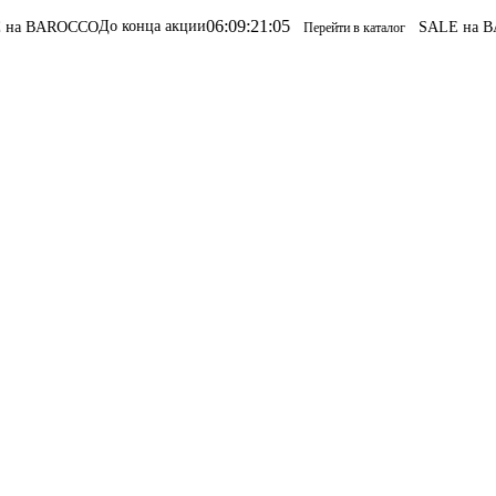
06
:
09
:
21
:
05
До конца акции
CCO
SALE на BAROCCO
S
Перейти в каталог