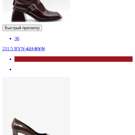
Быстрый просмотр
36
211.5
BYN
423
BYN