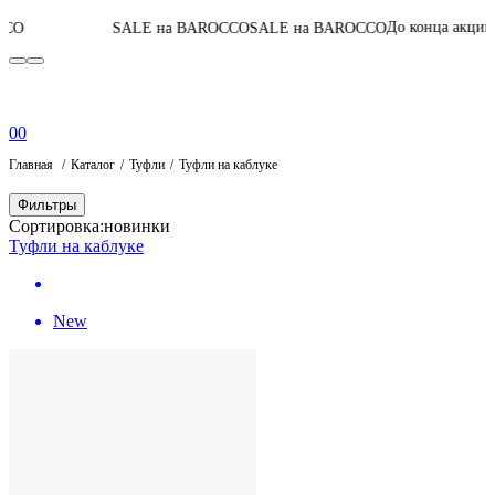
05
:
11
:
32
:
20
До конца акции
SALE на BAROCCO
SALE на BAROCCO
0
0
Главная
Каталог
Туфли
Туфли на каблуке
Фильтры
Сортировка:
новинки
Туфли на каблуке
New