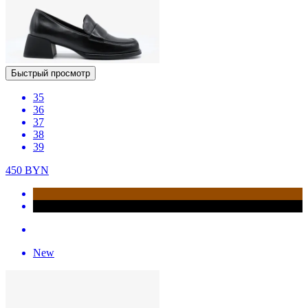
Быстрый просмотр
35
36
37
38
39
450
BYN
New