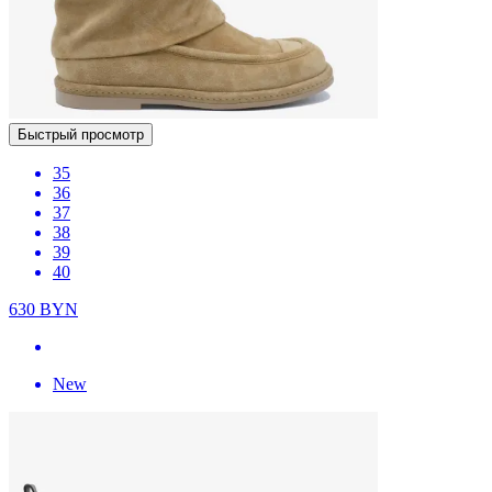
Быстрый просмотр
35
36
37
38
39
40
630
BYN
New