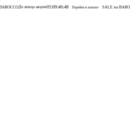
05
:
09
:
46
:
48
о конца акции
SALE на BAROCCO
SALE 
Перейти в каталог