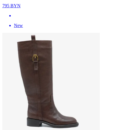
795
BYN
New