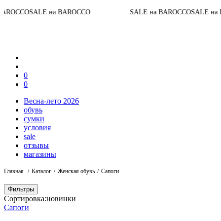
Д
ALE на BAROCCO
SALE на BAROCCO
SALE на BAROCCO
0
0
Весна-лето 2026
обувь
сумки
условия
sale
отзывы
магазины
Главная
Каталог
Женская обувь
Сапоги
Фильтры
Сортировка:
новинки
Сапоги