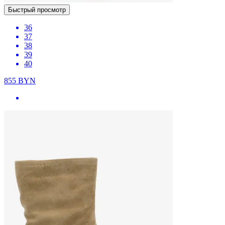
Быстрый просмотр
36
37
38
39
40
855
BYN