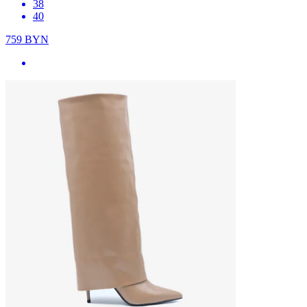
38
40
759
BYN