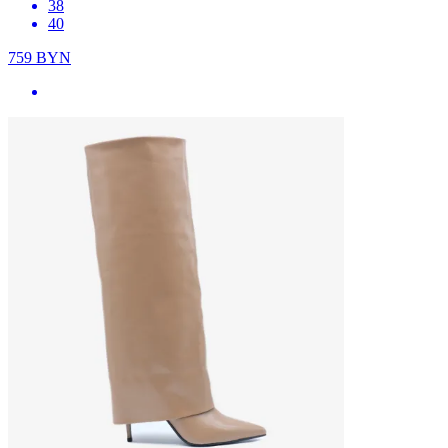
38
40
759
BYN