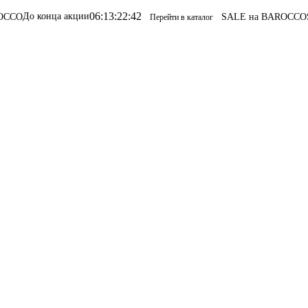
06
:
13
:
22
:
42
ца акции
SALE на BAROCCO
SALE на B
Перейти в каталог