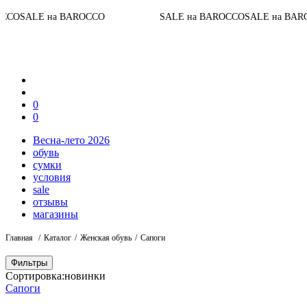
До кон
на BAROCCO
SALE на BAROCCO
SALE на BAROCCO
0
0
Весна-лето 2026
обувь
сумки
условия
sale
отзывы
магазины
Главная
Каталог
Женская обувь
Сапоги
Фильтры
Сортировка:
новинки
Сапоги