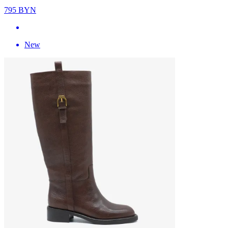
795
BYN
New