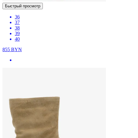
Быстрый просмотр
36
37
38
39
40
855
BYN