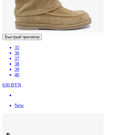
Быстрый просмотр
35
36
37
38
39
40
630
BYN
New