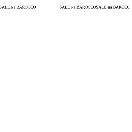
До конца а
AROCCO
SALE на BAROCCO
SALE на BAROCCO