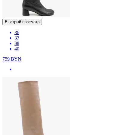
Быстрый просмотр
36
37
38
40
759
BYN