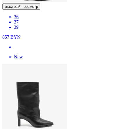
Быстрый просмотр
36
37
39
857
BYN
New