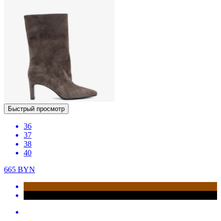
Быстрый просмотр
36
37
38
40
665
BYN