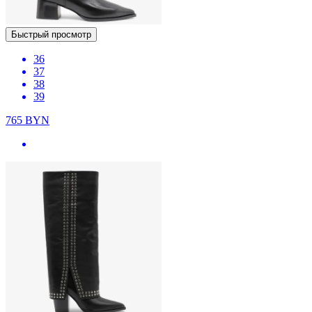
Быстрый просмотр
36
37
38
39
765
BYN