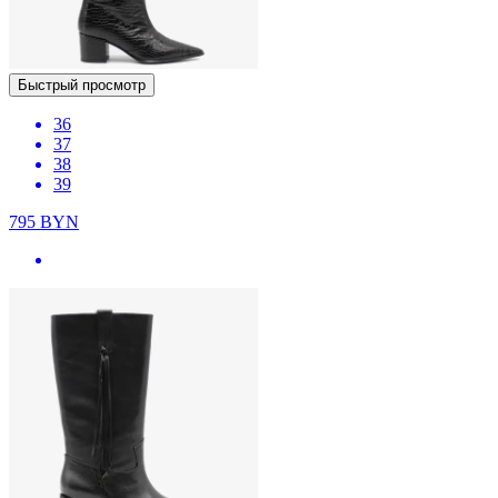
Быстрый просмотр
36
37
38
39
795
BYN