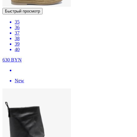
Быстрый просмотр
35
36
37
38
39
40
630
BYN
New