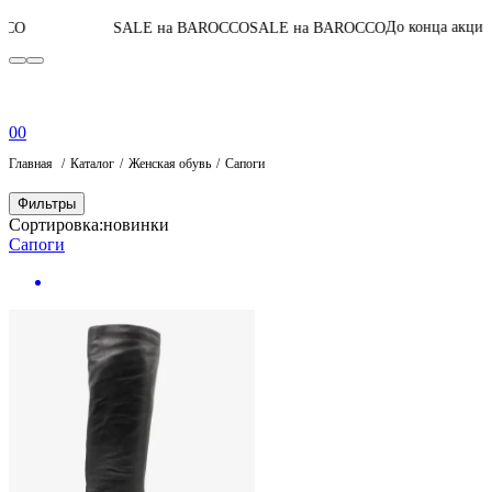
05
:
03
:
20
:
34
До конца акции
SALE на BAROCCO
SALE на BAROCCO
0
0
Главная
Каталог
Женская обувь
Сапоги
Фильтры
Сортировка:
новинки
Сапоги