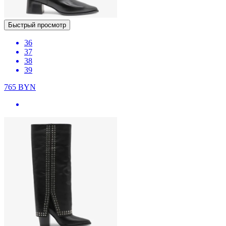
Быстрый просмотр
36
37
38
39
765
BYN