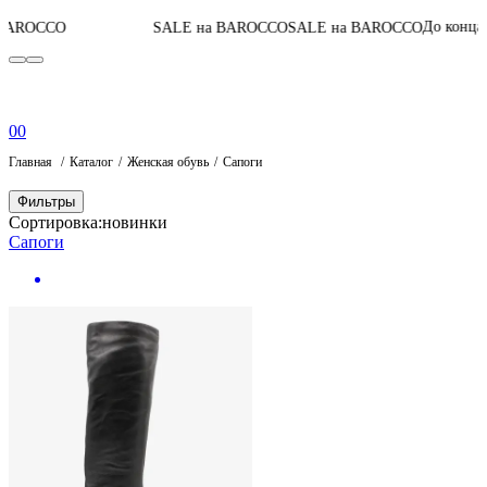
05
:
04
:
4
До конца акции
SALE на BAROCCO
SALE на BAROCCO
0
0
Главная
Каталог
Женская обувь
Сапоги
Фильтры
Сортировка:
новинки
Сапоги