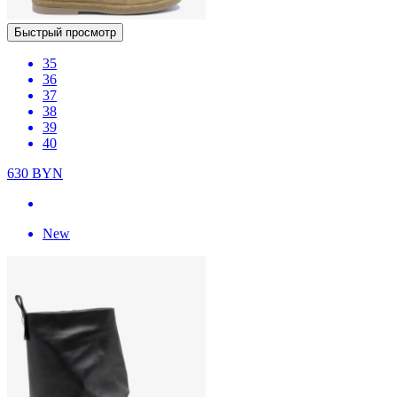
Быстрый просмотр
35
36
37
38
39
40
630
BYN
New