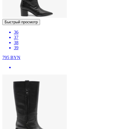
Быстрый просмотр
36
37
38
39
795
BYN