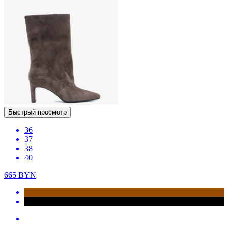
Быстрый просмотр
36
37
38
40
665
BYN