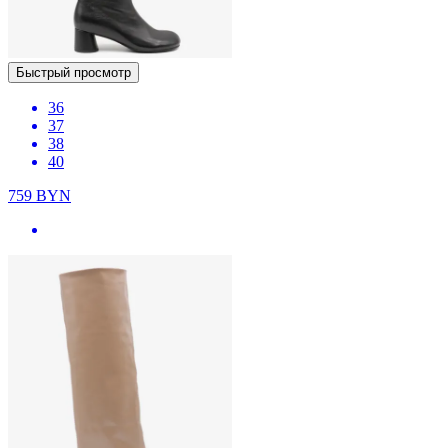
Быстрый просмотр
36
37
38
40
759
BYN