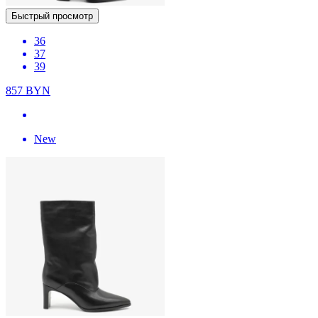
Быстрый просмотр
36
37
39
857
BYN
New