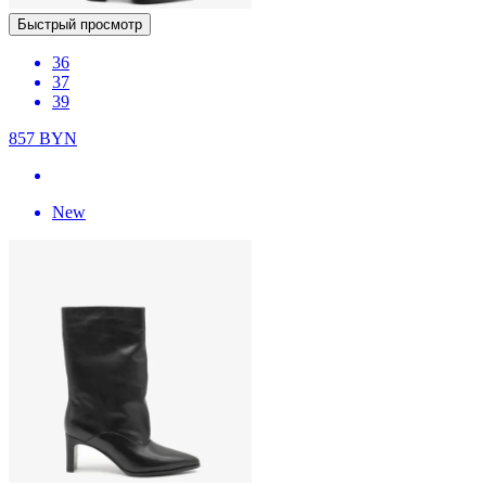
Быстрый просмотр
36
37
39
857
BYN
New