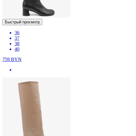
Быстрый просмотр
36
37
38
40
759
BYN