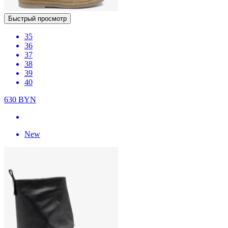
Быстрый просмотр
35
36
37
38
39
40
630
BYN
New