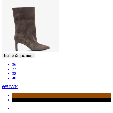
Быстрый просмотр
36
37
38
40
665
BYN