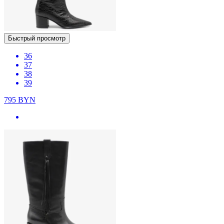
Быстрый просмотр
36
37
38
39
795
BYN