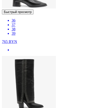
Быстрый просмотр
36
37
38
39
765
BYN