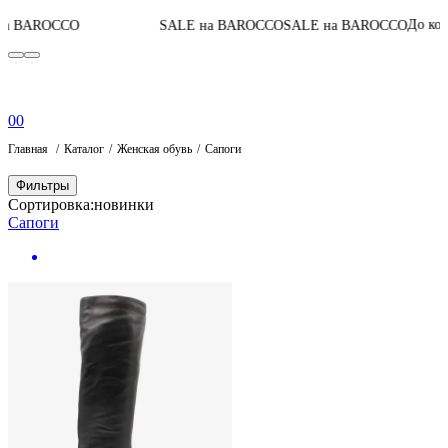
06
:
0
До конца акции
SALE на BAROCCO
SALE на BAROCCO
0
0
Главная
Каталог
Женская обувь
Сапоги
Фильтры
Сортировка:
новинки
Сапоги