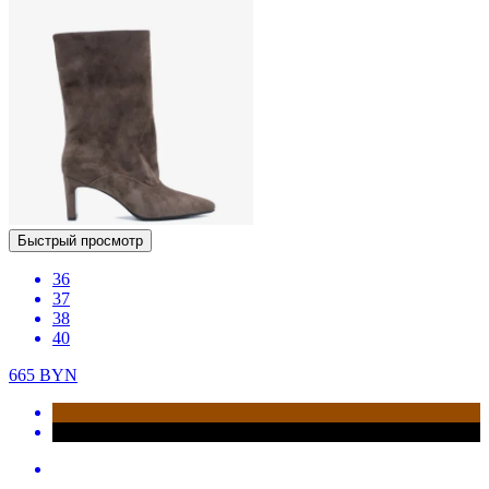
Быстрый просмотр
36
37
38
40
665
BYN