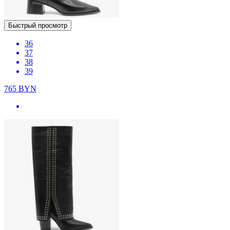
Быстрый просмотр
36
37
38
39
765
BYN