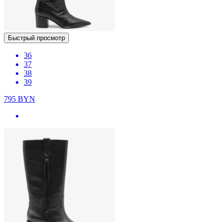
Быстрый просмотр
36
37
38
39
795
BYN