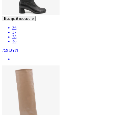
Быстрый просмотр
36
37
38
40
759
BYN