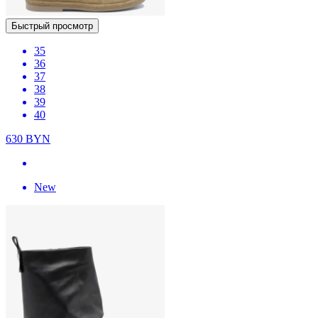
Быстрый просмотр
35
36
37
38
39
40
630
BYN
New