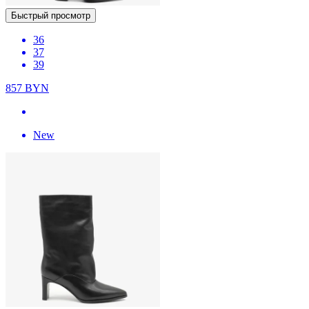
Быстрый просмотр
36
37
39
857
BYN
New