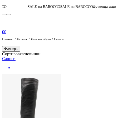
04
:
17
:
41
:
36
До конца акции
SALE на BAROCCO
SALE на BAROCCO
0
0
Главная
Каталог
Женская обувь
Сапоги
Фильтры
Сортировка:
новинки
Сапоги