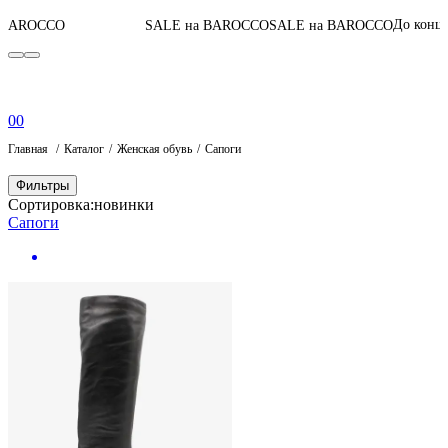
04
:
15
:
До конца акции
SALE на BAROCCO
SALE на BAROCCO
0
0
Главная
Каталог
Женская обувь
Сапоги
Фильтры
Сортировка:
новинки
Сапоги