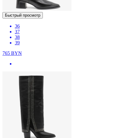
Быстрый просмотр
36
37
38
39
765
BYN