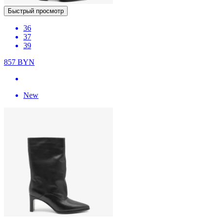
Быстрый просмотр
36
37
39
857
BYN
New