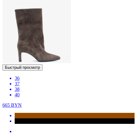
Быстрый просмотр
36
37
38
40
665
BYN