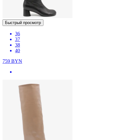
Быстрый просмотр
36
37
38
40
759
BYN