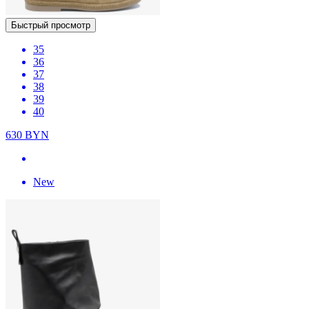
Быстрый просмотр
35
36
37
38
39
40
630
BYN
New