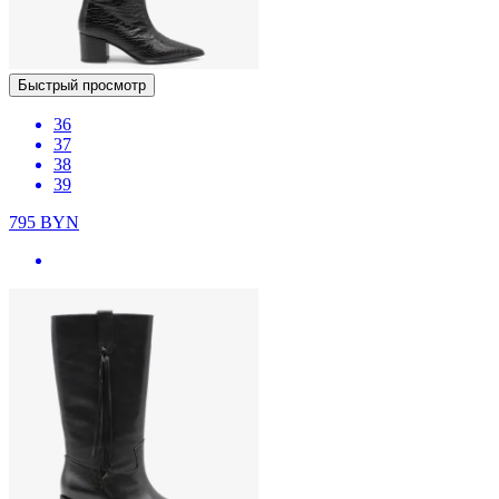
Быстрый просмотр
36
37
38
39
795
BYN