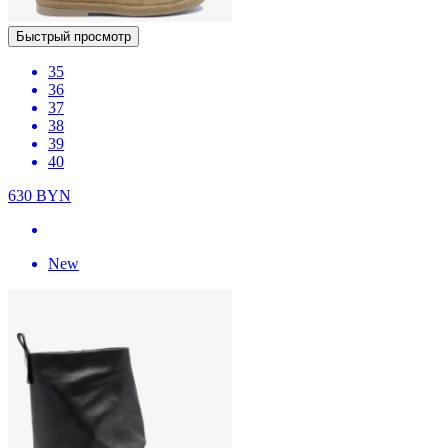
Быстрый просмотр
35
36
37
38
39
40
630
BYN
New