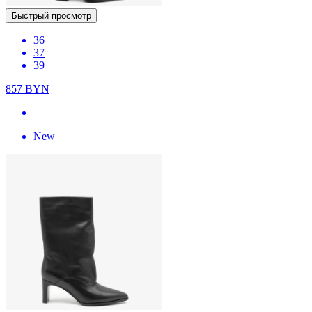
Быстрый просмотр
36
37
39
857
BYN
New