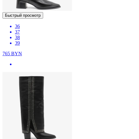
Быстрый просмотр
36
37
38
39
765
BYN