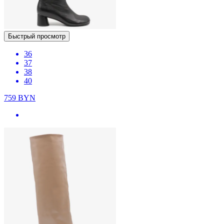
Быстрый просмотр
36
37
38
40
759
BYN