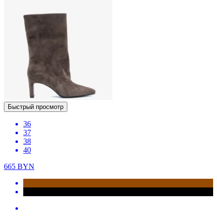
Быстрый просмотр
36
37
38
40
665
BYN