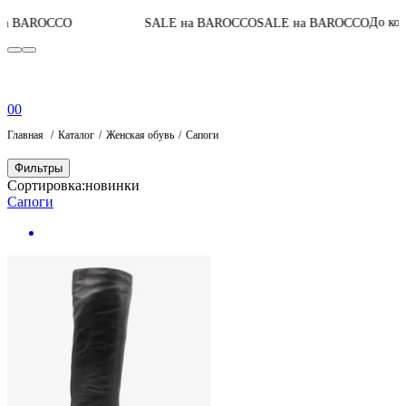
04
:
0
До конца акции
SALE на BAROCCO
SALE на BAROCCO
0
0
Главная
Каталог
Женская обувь
Сапоги
Фильтры
Сортировка:
новинки
Сапоги