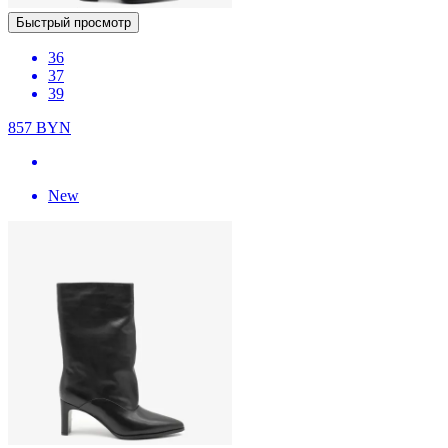
Быстрый просмотр
36
37
39
857
BYN
New