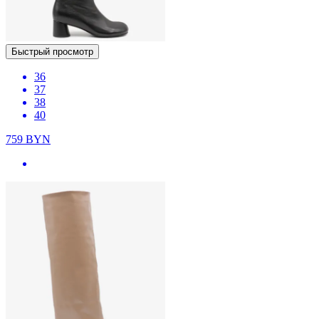
Быстрый просмотр
36
37
38
40
759
BYN