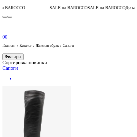
04
:
1
До конца акции
SALE на BAROCCO
SALE на BAROCCO
0
0
Главная
Каталог
Женская обувь
Сапоги
Фильтры
Сортировка:
новинки
Сапоги