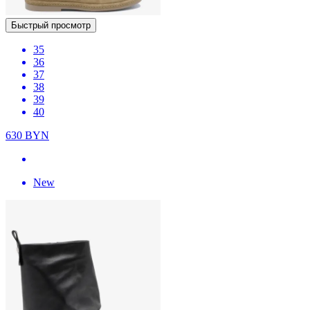
Быстрый просмотр
35
36
37
38
39
40
630
BYN
New