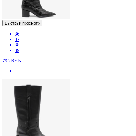
Быстрый просмотр
36
37
38
39
795
BYN