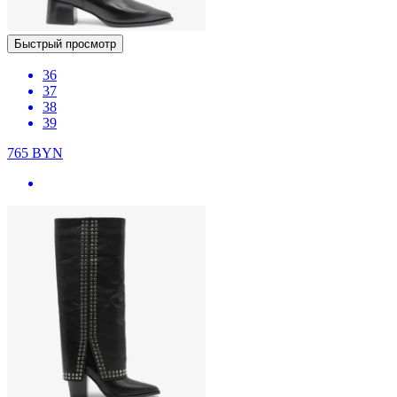
Быстрый просмотр
36
37
38
39
765
BYN