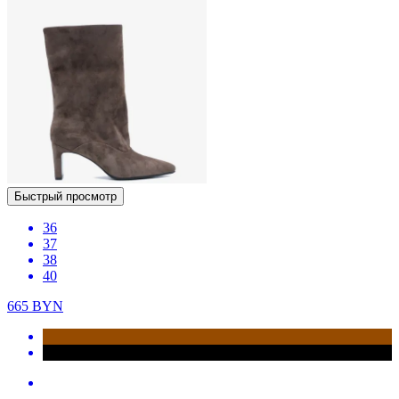
Быстрый просмотр
36
37
38
40
665
BYN