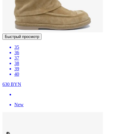
Быстрый просмотр
35
36
37
38
39
40
630
BYN
New