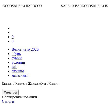
До
LE на BAROCCO
SALE на BAROCCO
SALE на BAROCCO
0
0
Весна-лето 2026
обувь
сумки
условия
sale
отзывы
магазины
Главная
Каталог
Женская обувь
Сапоги
Фильтры
Сортировка:
новинки
Сапоги