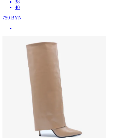
38
40
759
BYN