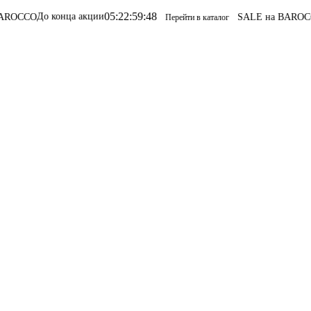
05
:
22
:
59
:
48
 конца акции
SALE на BAROCCO
SALE н
Перейти в каталог