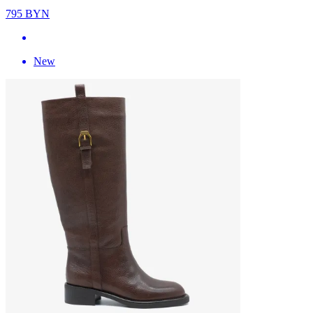
795
BYN
New