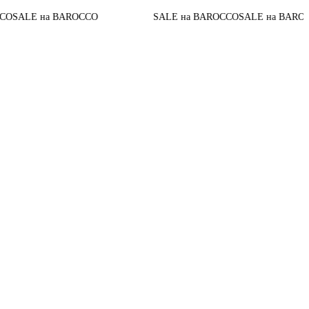
До конц
а BAROCCO
SALE на BAROCCO
SALE на BAROCCO