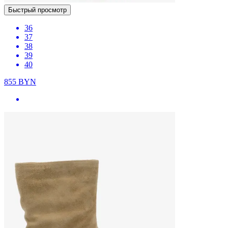
Быстрый просмотр
36
37
38
39
40
855
BYN