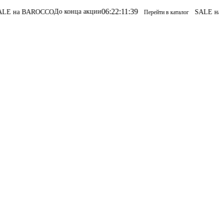
06
:
22
:
11
:
39
До конца акции
 BAROCCO
SALE на BARO
Перейти в каталог