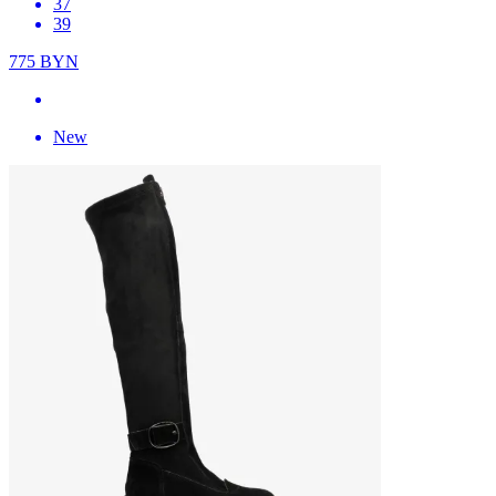
37
39
775
BYN
New