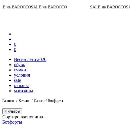
BAROCCO
SALE на BAROCCO
SALE на BAROCCO
SALE на
0
0
Весна-лето 2026
обувь
сумки
условия
sale
отзывы
магазины
Главная
Каталог
Сапоги
Ботфорты
Фильтры
Сортировка:
новинки
Ботфорты