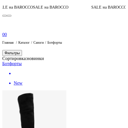
E на BAROCCO
SALE на BAROCCO
SALE на BAROCCO
SA
0
0
Главная
Каталог
Сапоги
Ботфорты
Фильтры
Сортировка:
новинки
Ботфорты
New