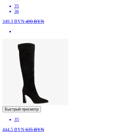
35
36
349.3
BYN
499
BYN
Быстрый просмотр
35
444.5
BYN
635
BYN