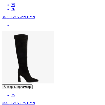
35
36
349.3
BYN
499
BYN
Быстрый просмотр
35
444.5
BYN
635
BYN