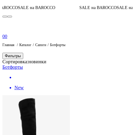
ROCCO
SALE на BAROCCO
SALE на BAROCCO
SALE на B
0
0
Главная
Каталог
Сапоги
Ботфорты
Фильтры
Сортировка:
новинки
Ботфорты
New