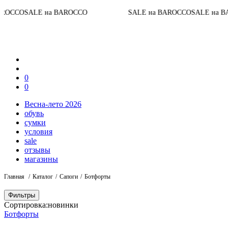
SALE на BAROCCO
SALE на BAROCCO
SALE на BAROCCO
0
0
Весна-лето 2026
обувь
сумки
условия
sale
отзывы
магазины
Главная
Каталог
Сапоги
Ботфорты
Фильтры
Сортировка:
новинки
Ботфорты