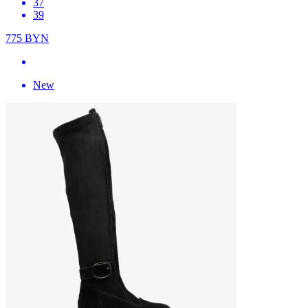
37
39
775
BYN
New