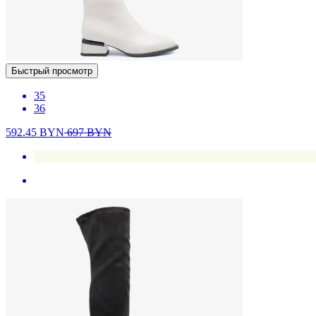
Быстрый просмотр
35
36
592.45
BYN
697
BYN