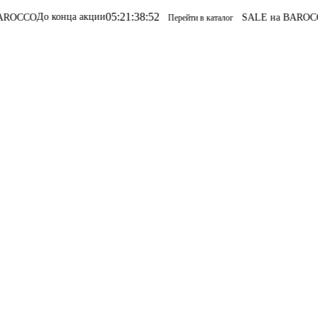
05
:
21
:
38
:
52
До конца акции
SALE на BAROCCO
SALE
Перейти в каталог