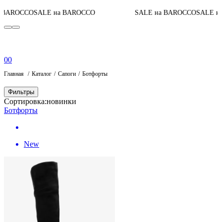
AROCCO
SALE на BAROCCO
SALE на BAROCCO
SALE на 
0
0
Главная
Каталог
Сапоги
Ботфорты
Фильтры
Сортировка:
новинки
Ботфорты
New