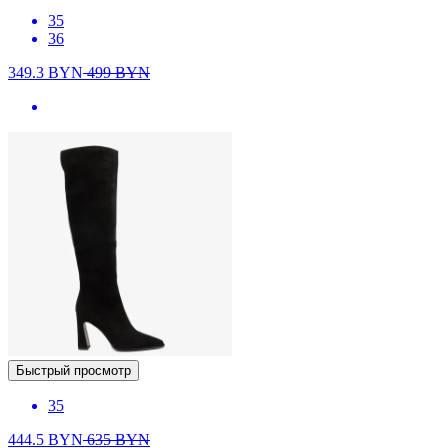
35
36
349.3
BYN
499
BYN
Быстрый просмотр
35
444.5
BYN
635
BYN