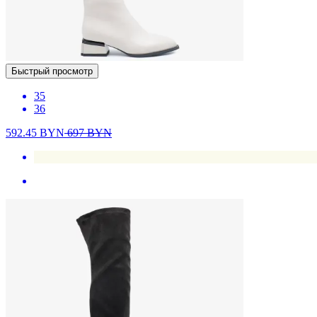
Быстрый просмотр
35
36
592.45
BYN
697
BYN