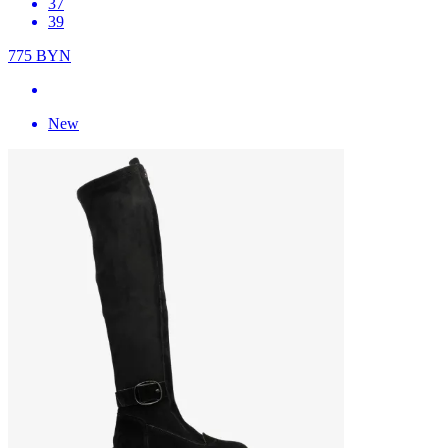
37
39
775
BYN
New