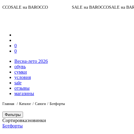
До 
E на BAROCCO
SALE на BAROCCO
SALE на BAROCCO
0
0
Весна-лето 2026
обувь
сумки
условия
sale
отзывы
магазины
Главная
Каталог
Сапоги
Ботфорты
Фильтры
Сортировка:
новинки
Ботфорты