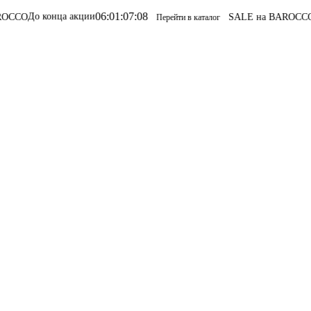
06
:
01
:
07
:
08
конца акции
SALE на BAROCCO
SALE на
Перейти в каталог