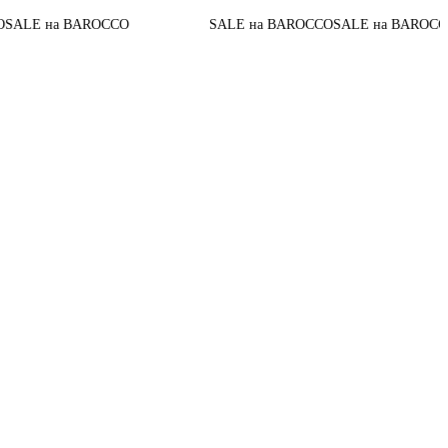
До конца
 BAROCCO
SALE на BAROCCO
SALE на BAROCCO