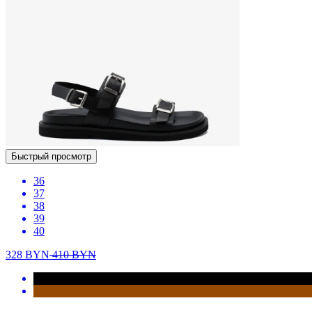
Быстрый просмотр
36
37
38
39
40
328
BYN
410
BYN