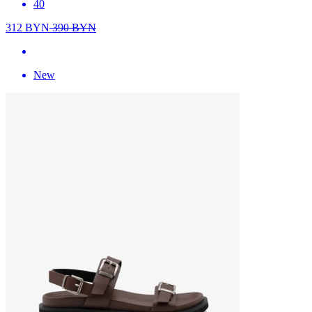
40
312
BYN
390
BYN
New