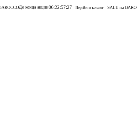
06
:
22
:
57
:
27
о конца акции
SALE на BAROCCO
SALE 
Перейти в каталог