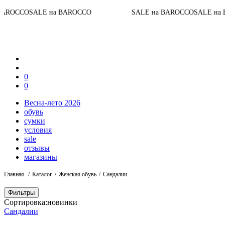
Д
ALE на BAROCCO
SALE на BAROCCO
SALE на BAROCCO
0
0
Весна-лето 2026
обувь
сумки
условия
sale
отзывы
магазины
Главная
Каталог
Женская обувь
Сандалии
Фильтры
Сортировка:
новинки
Сандалии