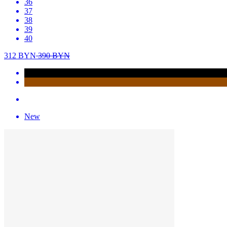
36
37
38
39
40
312
BYN
390
BYN
New