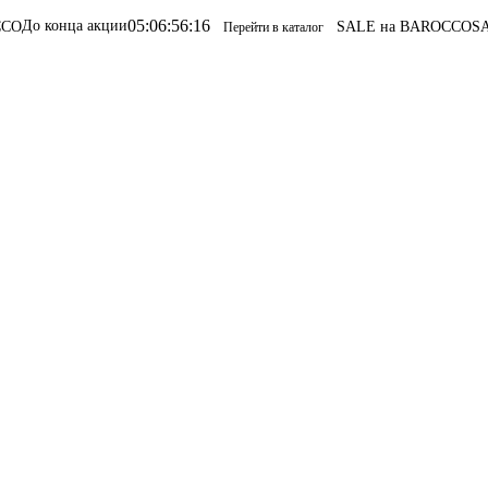
05
:
06
:
56
:
16
а акции
SALE на BAROCCO
SALE на BA
Перейти в каталог