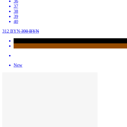
36
37
38
39
40
312
BYN
390
BYN
New