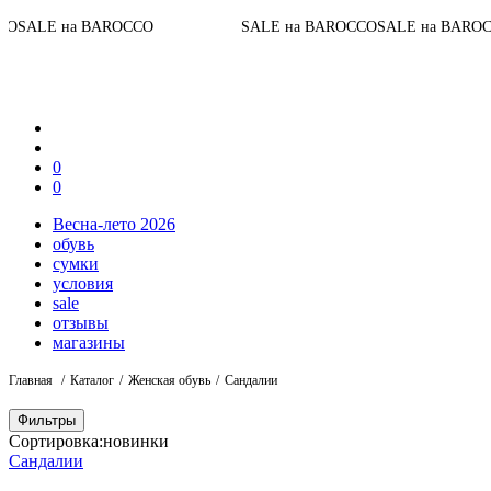
До конц
а BAROCCO
SALE на BAROCCO
SALE на BAROCCO
0
0
Весна-лето 2026
обувь
сумки
условия
sale
отзывы
магазины
Главная
Каталог
Женская обувь
Сандалии
Фильтры
Сортировка:
новинки
Сандалии