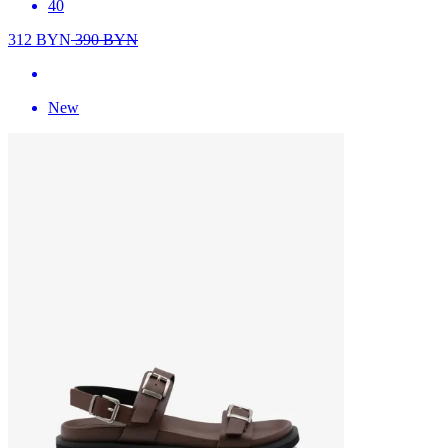
40
312
BYN
390
BYN
New