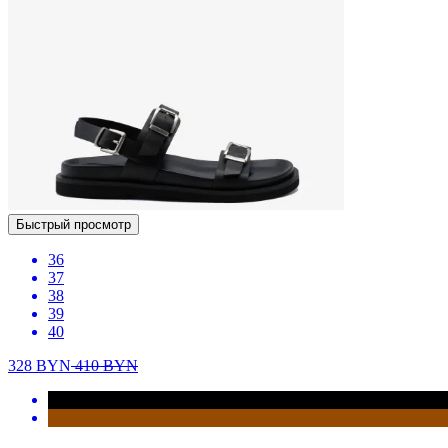
Быстрый просмотр
36
37
38
39
40
328
BYN
410
BYN