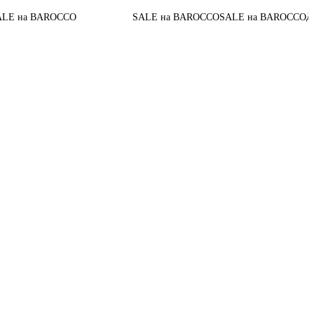
До конца ак
ROCCO
SALE на BAROCCO
SALE на BAROCCO