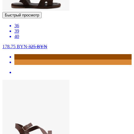
Быстрый просмотр
36
39
40
178.75
BYN
325
BYN