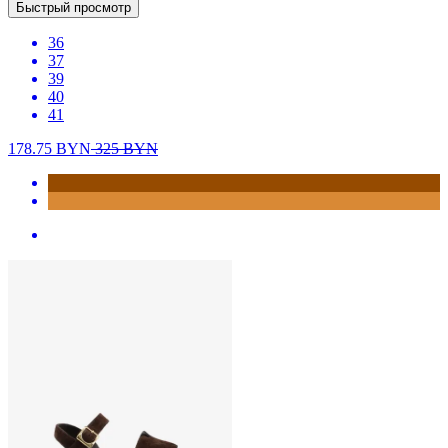
Быстрый просмотр
36
37
39
40
41
178.75
BYN
325
BYN