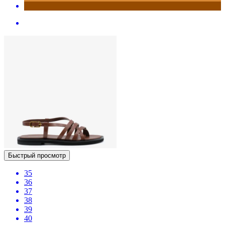
Быстрый просмотр
35
36
37
38
39
40