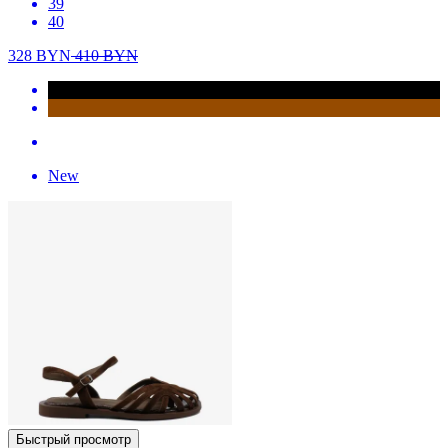
39
40
328
BYN
410
BYN
New
Быстрый просмотр