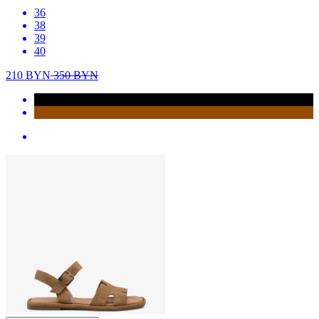
36
38
39
40
210
BYN
350
BYN