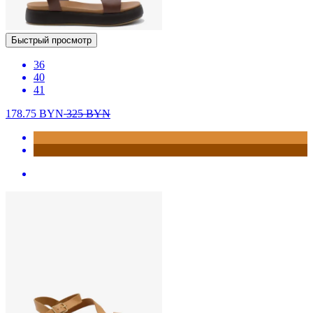
Быстрый просмотр
36
40
41
178.75
BYN
325
BYN