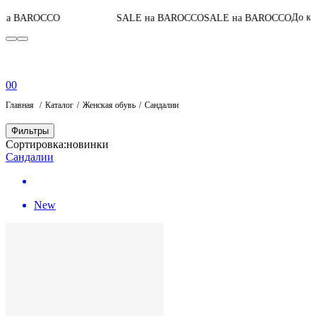
05
:
До конца акции
O
SALE на BAROCCO
SALE на BAROCCO
0
0
Главная
Каталог
Женская обувь
Сандалии
Фильтры
Сортировка:
новинки
Сандалии
New