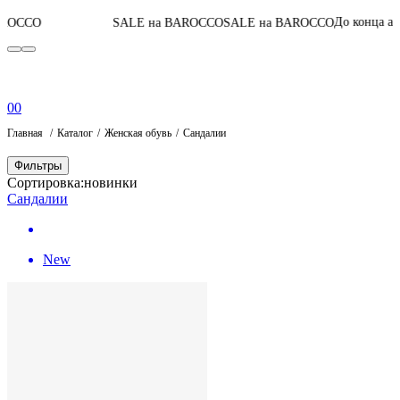
07
:
07
:
00
:
До конца акции
SALE на BAROCCO
SALE на BAROCCO
0
0
Главная
Каталог
Женская обувь
Сандалии
Фильтры
Сортировка:
новинки
Сандалии
New