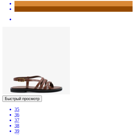
Быстрый просмотр
35
36
37
38
39