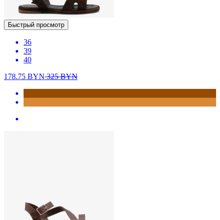
Быстрый просмотр
36
39
40
178.75
BYN
325
BYN