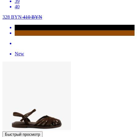
39
40
328
BYN
410
BYN
New
Быстрый просмотр