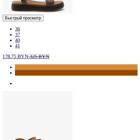
Быстрый просмотр
36
37
40
41
178.75
BYN
325
BYN