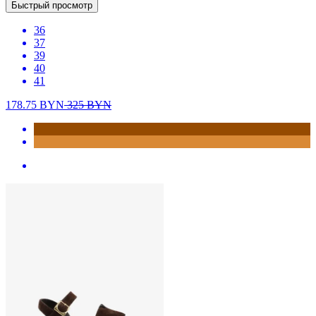
Быстрый просмотр
36
37
39
40
41
178.75
BYN
325
BYN