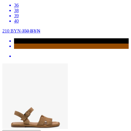
36
38
39
40
210
BYN
350
BYN