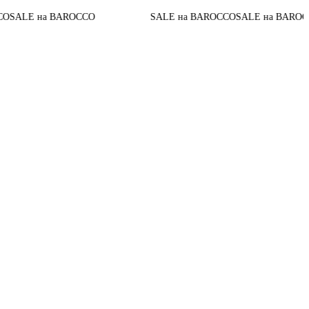
До конца
 BAROCCO
SALE на BAROCCO
SALE на BAROCCO