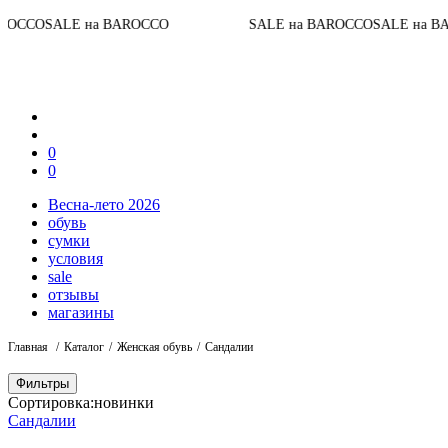
До 
E на BAROCCO
SALE на BAROCCO
SALE на BAROCCO
0
0
Весна-лето 2026
обувь
сумки
условия
sale
отзывы
магазины
Главная
Каталог
Женская обувь
Сандалии
Фильтры
Сортировка:
новинки
Сандалии