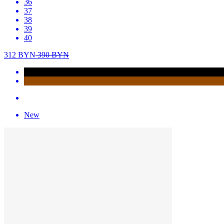
36
37
38
39
40
312
BYN
390
BYN
New