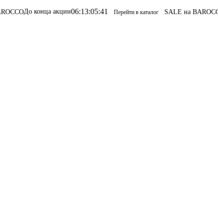
06
:
13
:
05
:
41
конца акции
SALE на BAROCCO
SALE на
Перейти в каталог