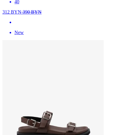
40
312
BYN
390
BYN
New