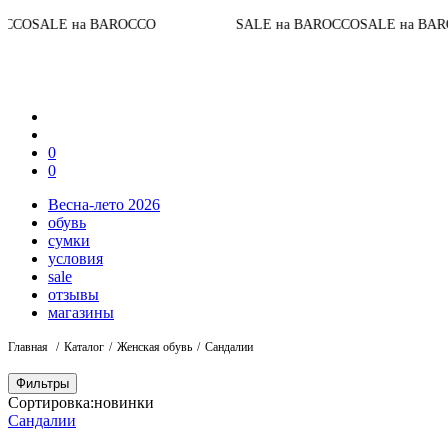
До ко
 на BAROCCO
SALE на BAROCCO
SALE на BAROCCO
0
0
Весна-лето 2026
обувь
сумки
условия
sale
отзывы
магазины
Главная
Каталог
Женская обувь
Сандалии
Фильтры
Сортировка:
новинки
Сандалии