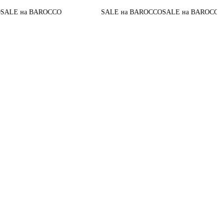
До конца 
BAROCCO
SALE на BAROCCO
SALE на BAROCCO