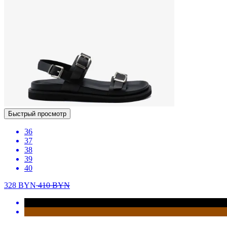
Быстрый просмотр
36
37
38
39
40
328
BYN
410
BYN