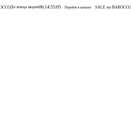
06
:
14
:
55
:
05
нца акции
SALE на BAROCCO
SALE на 
Перейти в каталог