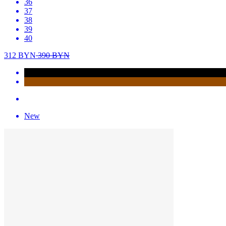
36
37
38
39
40
312
BYN
390
BYN
New