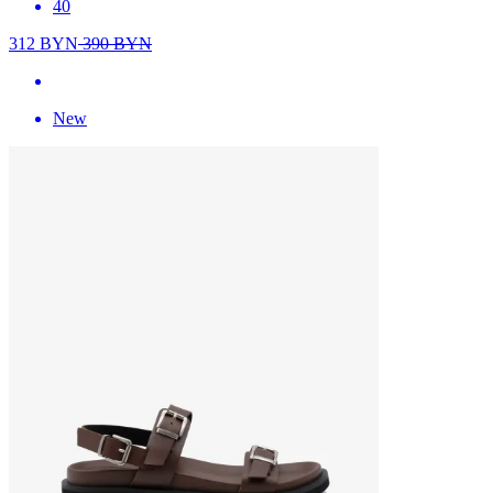
40
312
BYN
390
BYN
New