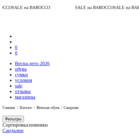
До к
E на BAROCCO
SALE на BAROCCO
SALE на BAROCCO
0
0
Весна-лето 2026
обувь
сумки
условия
sale
отзывы
магазины
Главная
Каталог
Женская обувь
Сандалии
Фильтры
Сортировка:
новинки
Сандалии