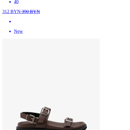
40
312
BYN
390
BYN
New