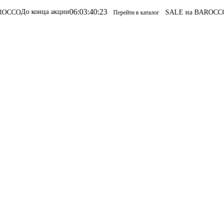
06
:
03
:
40
:
23
онца акции
SALE на BAROCCO
SALE на
Перейти в каталог