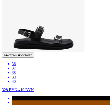
Быстрый просмотр
36
37
38
39
40
328
BYN
410
BYN