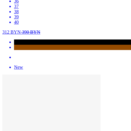
36
37
38
39
40
312
BYN
390
BYN
New