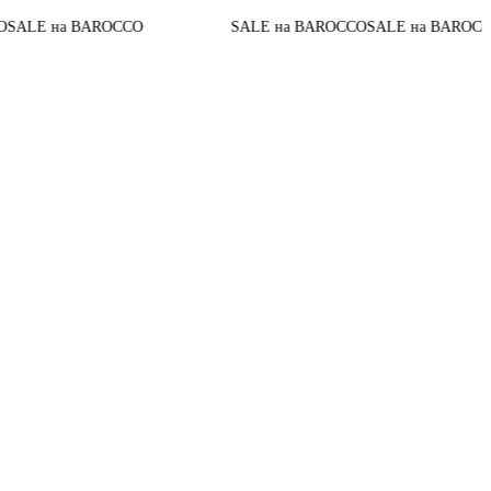
До конца
 BAROCCO
SALE на BAROCCO
SALE на BAROCCO