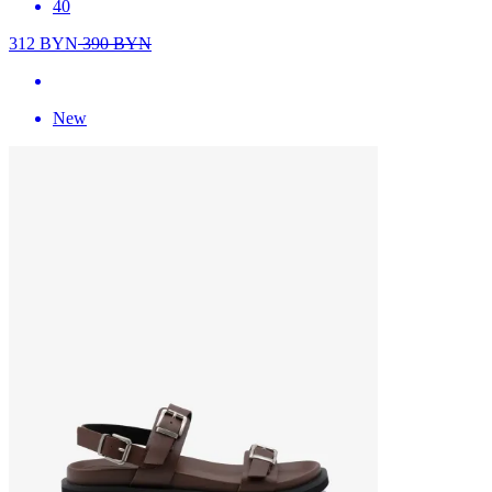
40
312
BYN
390
BYN
New