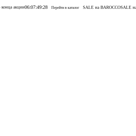
06
:
07
:
49
:
28
ии
SALE на BAROCCO
SALE на BAROCC
Перейти в каталог