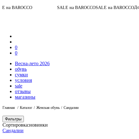
До конца акц
ROCCO
SALE на BAROCCO
SALE на BAROCCO
0
0
Весна-лето 2026
обувь
сумки
условия
sale
отзывы
магазины
Главная
Каталог
Женская обувь
Сандалии
Фильтры
Сортировка:
новинки
Сандалии