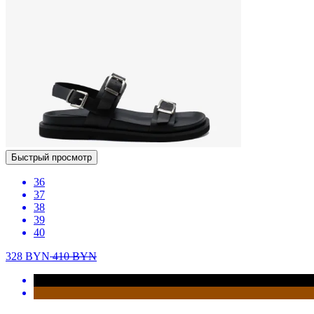
Быстрый просмотр
36
37
38
39
40
328
BYN
410
BYN