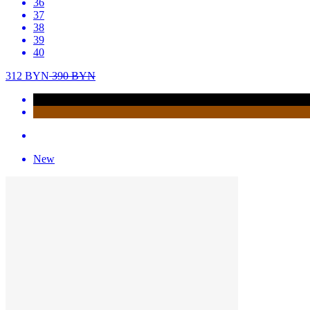
36
37
38
39
40
312
BYN
390
BYN
New