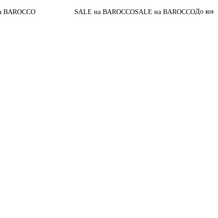
06
:
До конца акции
O
SALE на BAROCCO
SALE на BAROCCO