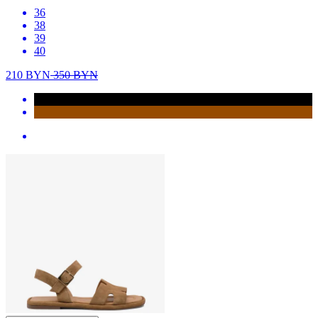
36
38
39
40
210
BYN
350
BYN