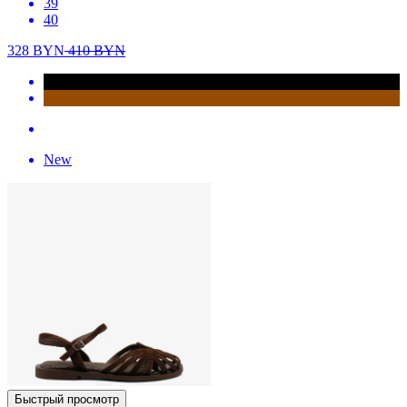
39
40
328
BYN
410
BYN
New
Быстрый просмотр