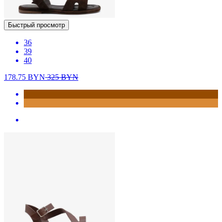
Быстрый просмотр
36
39
40
178.75
BYN
325
BYN