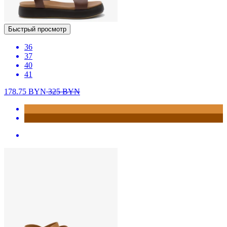
Быстрый просмотр
36
37
40
41
178.75
BYN
325
BYN