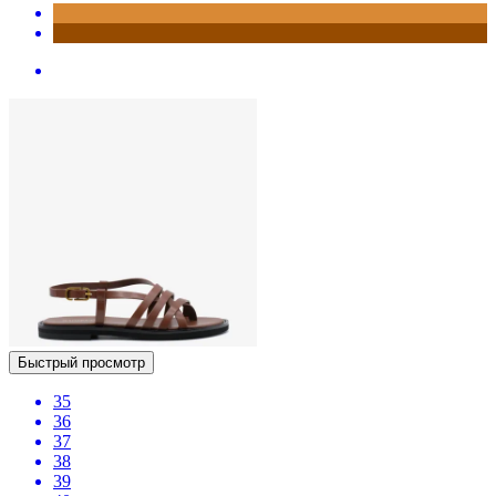
Быстрый просмотр
35
36
37
38
39