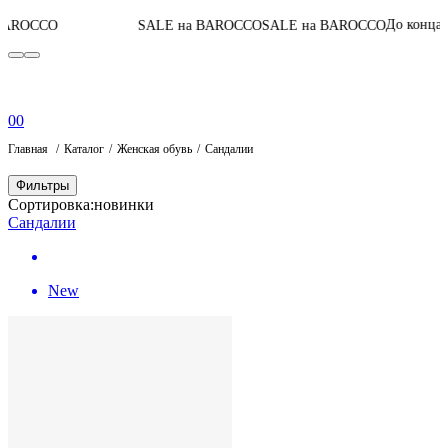
07
:
03
:
0
До конца акции
SALE на BAROCCO
SALE на BAROCCO
0
0
Главная
Каталог
Женская обувь
Сандалии
Фильтры
Сортировка:
новинки
Сандалии
New