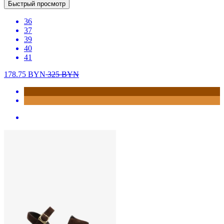
Быстрый просмотр
36
37
39
40
41
178.75
BYN
325
BYN