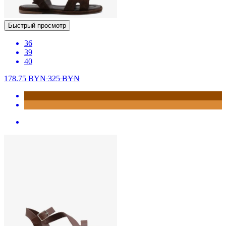
Быстрый просмотр
36
39
40
178.75
BYN
325
BYN