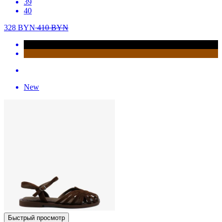
39
40
328
BYN
410
BYN
New
Быстрый просмотр