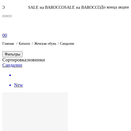
06
:
10
:
59
:
42
До конца акции
SALE на BAROCCO
SALE на BAROCCO
0
0
Главная
Каталог
Женская обувь
Сандалии
Фильтры
Сортировка:
новинки
Сандалии
New