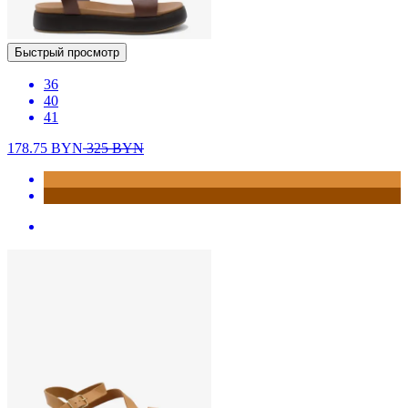
Быстрый просмотр
36
40
41
178.75
BYN
325
BYN