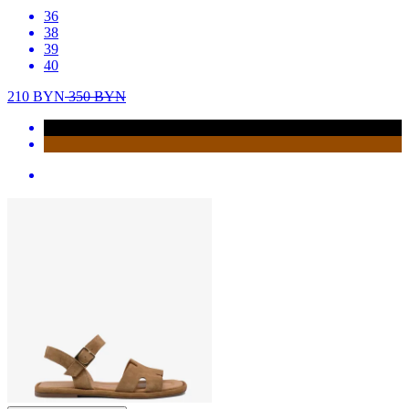
36
38
39
40
210
BYN
350
BYN