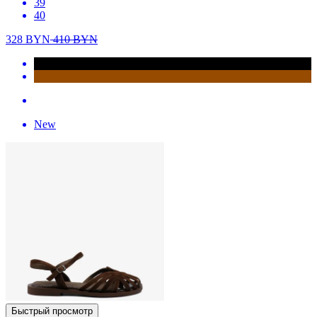
39
40
328
BYN
410
BYN
New
Быстрый просмотр