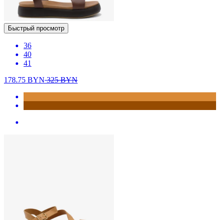
Быстрый просмотр
36
40
41
178.75
BYN
325
BYN