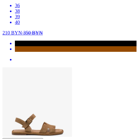
36
38
39
40
210
BYN
350
BYN