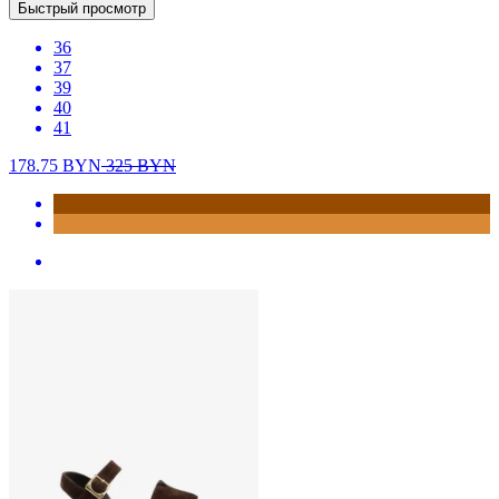
Быстрый просмотр
36
37
39
40
41
178.75
BYN
325
BYN