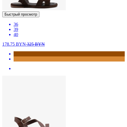
Быстрый просмотр
36
39
40
178.75
BYN
325
BYN