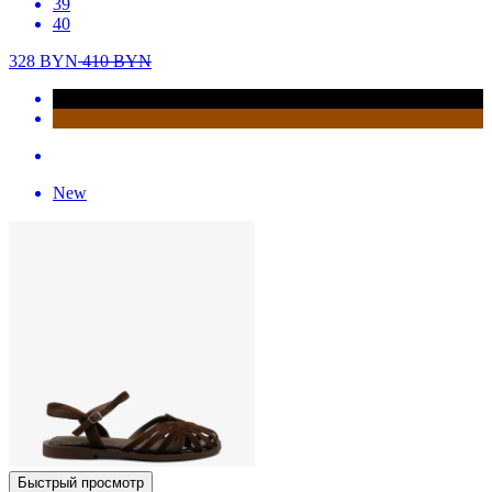
39
40
328
BYN
410
BYN
New
Быстрый просмотр