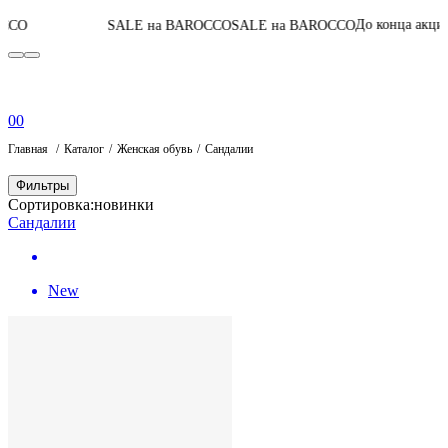
06
:
11
:
13
:
До конца акции
SALE на BAROCCO
SALE на BAROCCO
0
0
Главная
Каталог
Женская обувь
Сандалии
Фильтры
Сортировка:
новинки
Сандалии
New