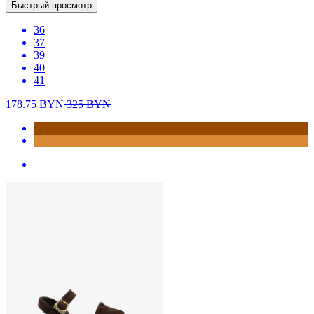
Быстрый просмотр
36
37
39
40
41
178.75
BYN
325
BYN