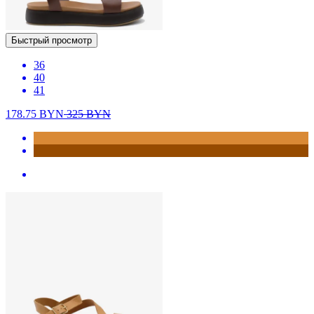
Быстрый просмотр
36
40
41
178.75
BYN
325
BYN