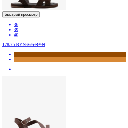
Быстрый просмотр
36
39
40
178.75
BYN
325
BYN