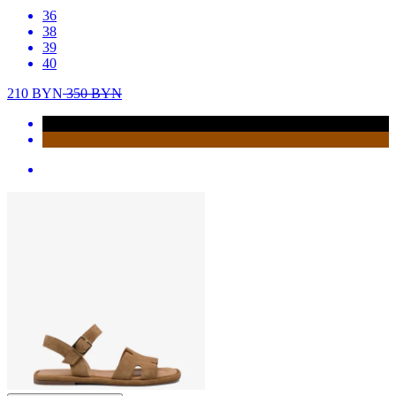
36
38
39
40
210
BYN
350
BYN