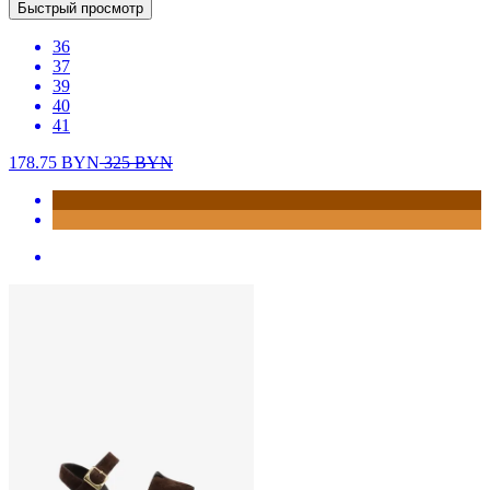
Быстрый просмотр
36
37
39
40
41
178.75
BYN
325
BYN