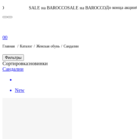
05
:
11
:
33
:
18
До конца акции
SALE на BAROCCO
SALE на BAROCCO
0
0
Главная
Каталог
Женская обувь
Сандалии
Фильтры
Сортировка:
новинки
Сандалии
New