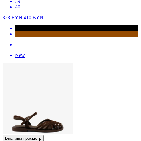
39
40
328
BYN
410
BYN
New
Быстрый просмотр