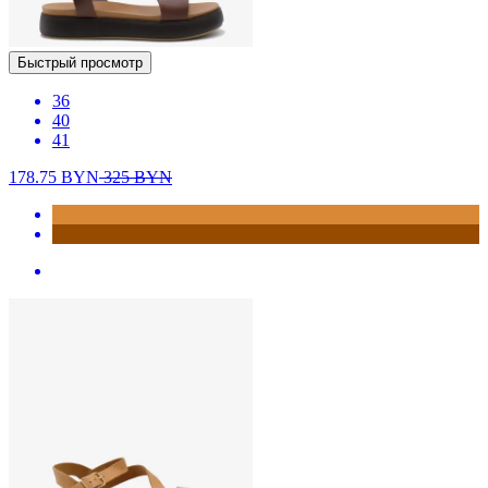
Быстрый просмотр
36
40
41
178.75
BYN
325
BYN