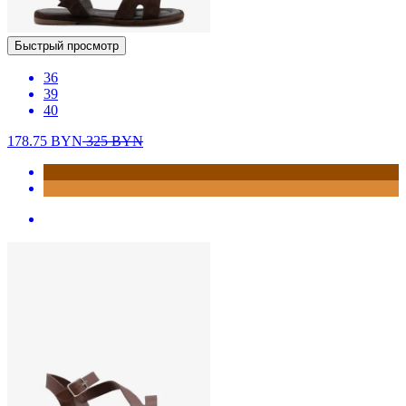
Быстрый просмотр
36
39
40
178.75
BYN
325
BYN