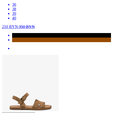
36
38
39
40
210
BYN
350
BYN