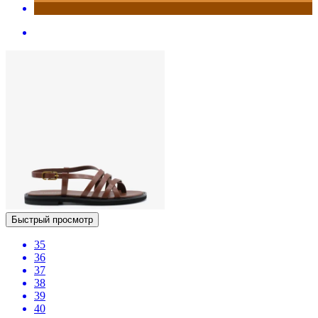
Быстрый просмотр
35
36
37
38
39
40