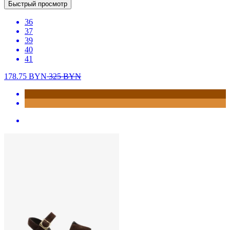
Быстрый просмотр
36
37
39
40
41
178.75
BYN
325
BYN