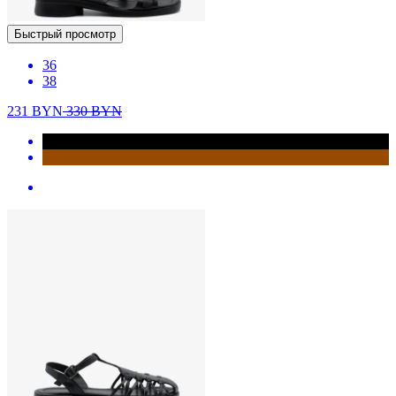
Быстрый просмотр
36
38
231
BYN
330
BYN