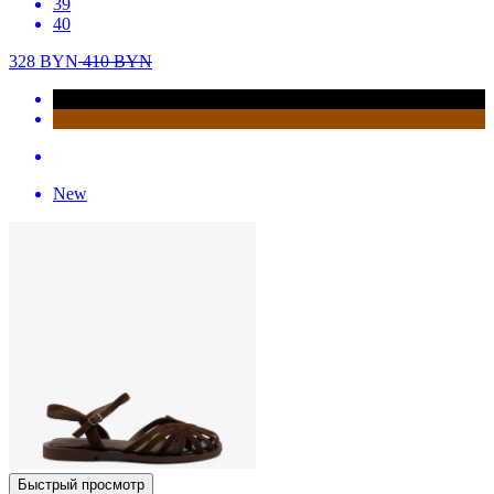
39
40
328
BYN
410
BYN
New
Быстрый просмотр