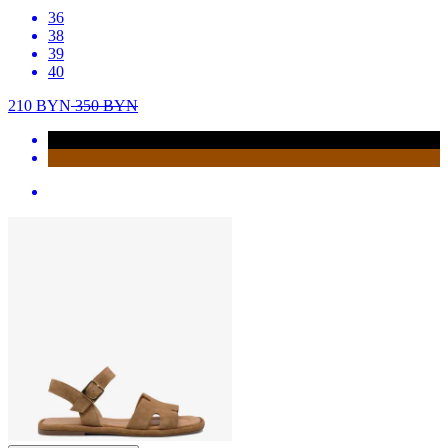
36
38
39
40
210
BYN
350
BYN