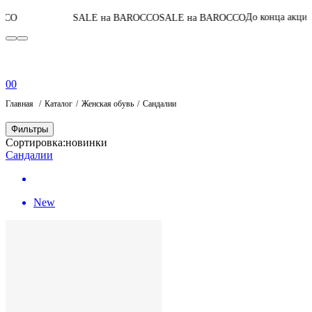
04
:
07
:
40
:
03
До конца акции
SALE на BAROCCO
SALE на BAROCCO
0
0
Главная
Каталог
Женская обувь
Сандалии
Фильтры
Сортировка:
новинки
Сандалии
New