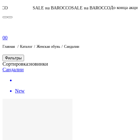
04
:
10
:
16
:
04
До конца акции
SALE на BAROCCO
SALE на BAROCCO
0
0
Главная
Каталог
Женская обувь
Сандалии
Фильтры
Сортировка:
новинки
Сандалии
New