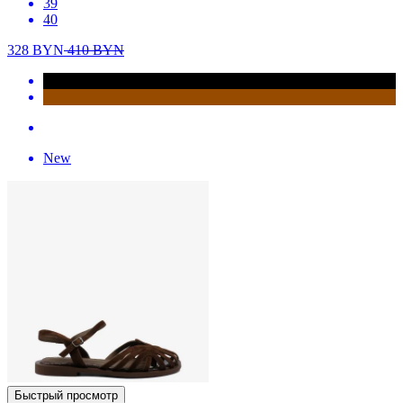
39
40
328
BYN
410
BYN
New
Быстрый просмотр