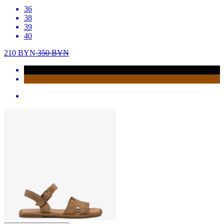
36
38
39
40
210
BYN
350
BYN