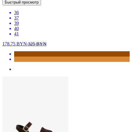
Быстрый просмотр
36
37
39
40
41
178.75
BYN
325
BYN