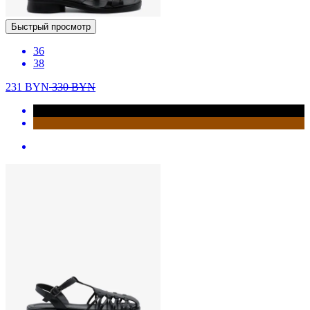
Быстрый просмотр
36
38
231
BYN
330
BYN