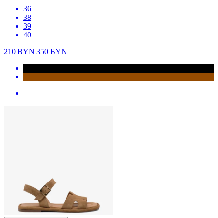
36
38
39
40
210
BYN
350
BYN