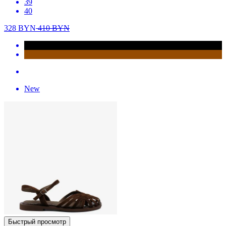
39
40
328
BYN
410
BYN
New
Быстрый просмотр