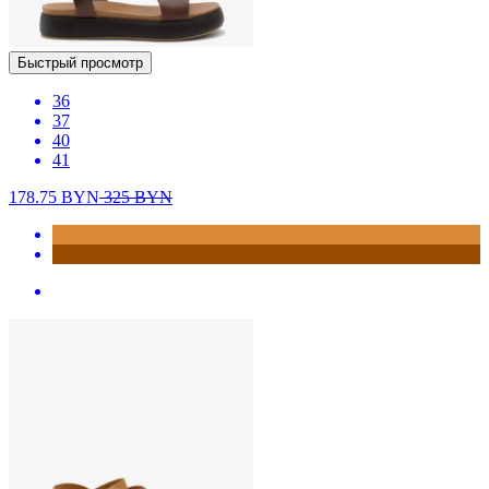
Быстрый просмотр
36
37
40
41
178.75
BYN
325
BYN