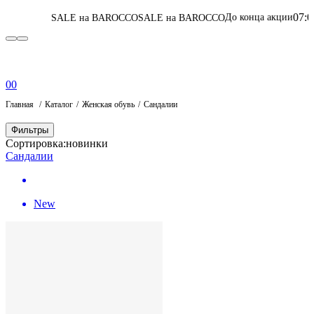
07
:
08
:
13
:
02
До конца акции
ALE на BAROCCO
SALE на BAROCCO
Перей
0
0
Главная
Каталог
Женская обувь
Сандалии
Фильтры
Сортировка:
новинки
Сандалии
New