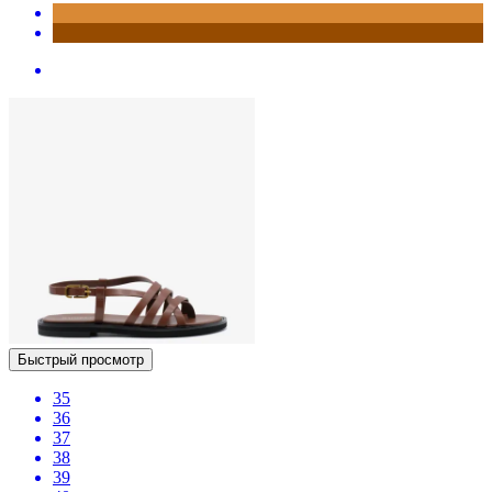
Быстрый просмотр
35
36
37
38
39