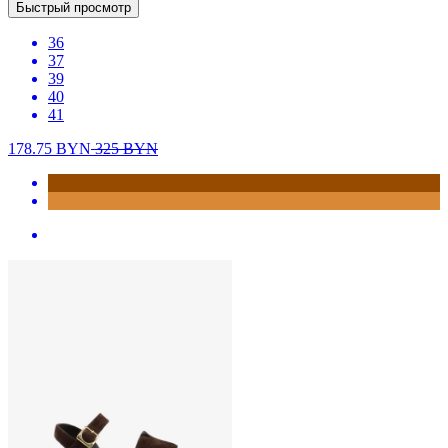
Быстрый просмотр
36
37
39
40
41
178.75
BYN
325
BYN