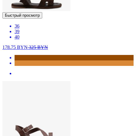
Быстрый просмотр
36
39
40
178.75
BYN
325
BYN