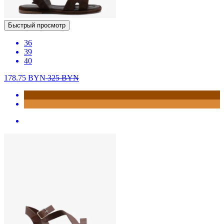
Быстрый просмотр
36
39
40
178.75
BYN
325
BYN