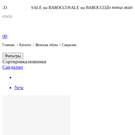
06
:
06
:
03
:
29
До конца акции
SALE на BAROCCO
SALE на BAROCCO
0
0
Главная
Каталог
Женская обувь
Сандалии
Фильтры
Сортировка:
новинки
Сандалии
New