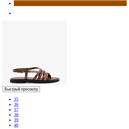
Быстрый просмотр
35
36
37
38
39
40