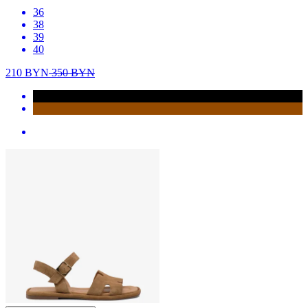
36
38
39
40
210
BYN
350
BYN