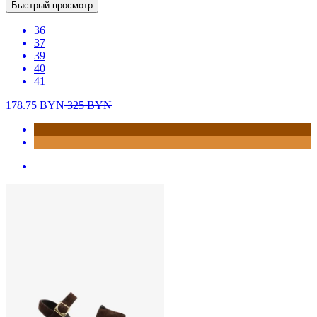
Быстрый просмотр
36
37
39
40
41
178.75
BYN
325
BYN