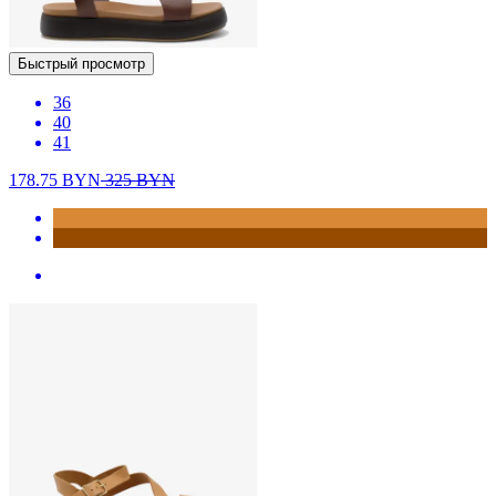
Быстрый просмотр
36
40
41
178.75
BYN
325
BYN