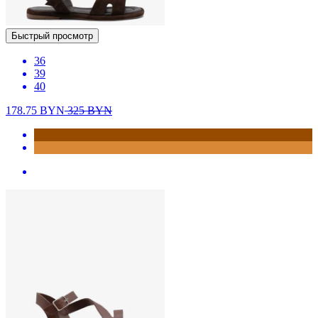
Быстрый просмотр
36
39
40
178.75
BYN
325
BYN