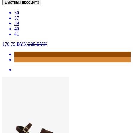
Быстрый просмотр
36
37
39
40
41
178.75
BYN
325
BYN