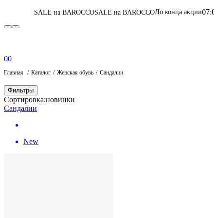
07
:
03
:
04
:
50
До конца акции
ALE на BAROCCO
SALE на BAROCCO
Перей
0
0
Главная
Каталог
Женская обувь
Сандалии
Фильтры
Сортировка:
новинки
Сандалии
New