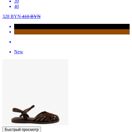
39
40
328
BYN
410
BYN
New
Быстрый просмотр