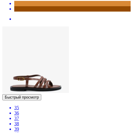
Быстрый просмотр
35
36
37
38
39