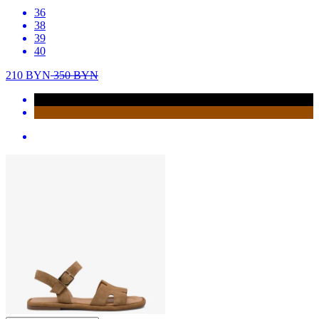
36
38
39
40
210
BYN
350
BYN