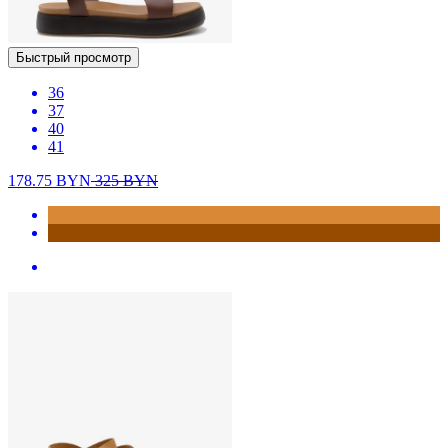
Быстрый просмотр
36
37
40
41
178.75
BYN
325
BYN