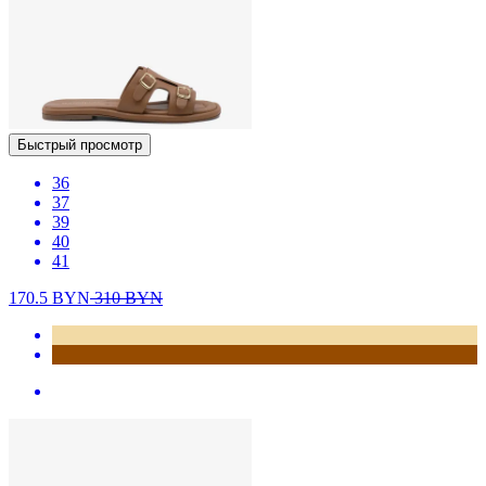
Быстрый просмотр
36
37
39
40
41
170.5
BYN
310
BYN