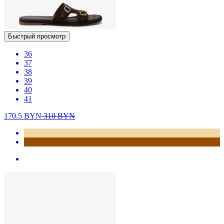
Быстрый просмотр
36
37
38
39
40
41
170.5
BYN
310
BYN