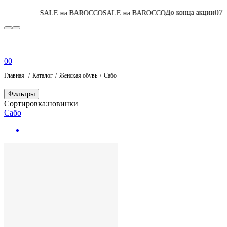
07
:
00
:
04
:
46
До конца акции
ALE на BAROCCO
SALE на BAROCCO
Перей
0
0
Главная
Каталог
Женская обувь
Сабо
Фильтры
Сортировка:
новинки
Сабо