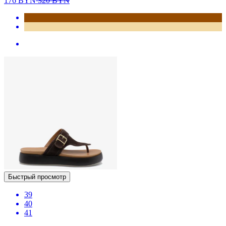
176
BYN
320
BYN
Быстрый просмотр
39
40
41