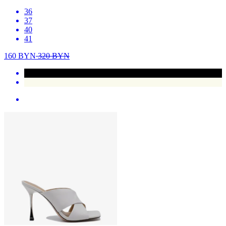
36
37
40
41
160
BYN
320
BYN