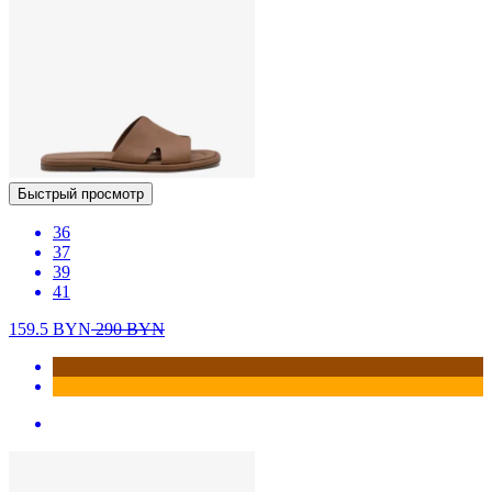
Быстрый просмотр
36
37
39
41
159.5
BYN
290
BYN