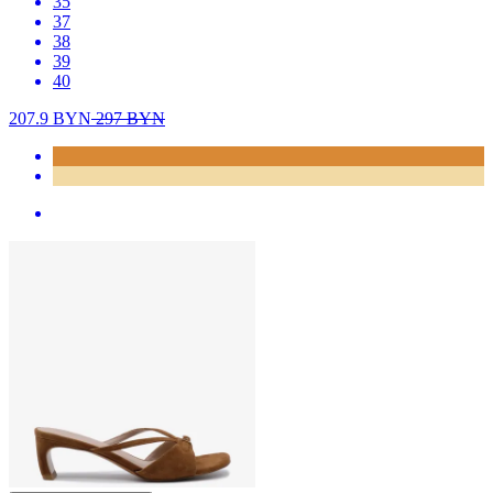
35
37
38
39
40
207.9
BYN
297
BYN