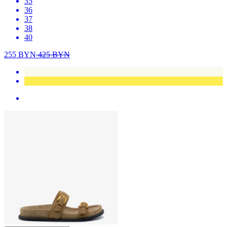
35
36
37
38
40
255
BYN
425
BYN