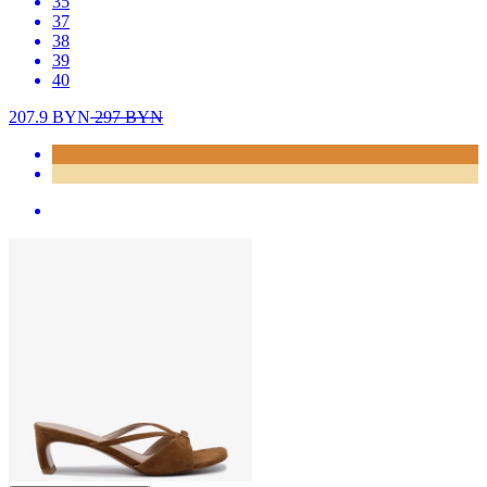
35
37
38
39
40
207.9
BYN
297
BYN