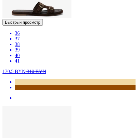
Быстрый просмотр
36
37
38
39
40
41
170.5
BYN
310
BYN