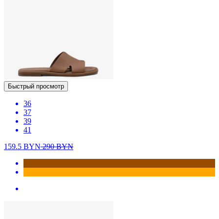
Быстрый просмотр
36
37
39
41
159.5
BYN
290
BYN