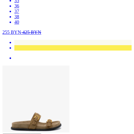
35
36
37
38
40
255
BYN
425
BYN