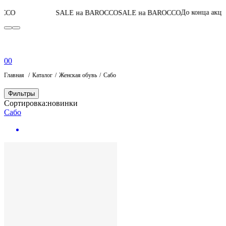
06
:
16
:
42
До конца акции
SALE на BAROCCO
SALE на BAROCCO
0
0
Главная
Каталог
Женская обувь
Сабо
Фильтры
Сортировка:
новинки
Сабо