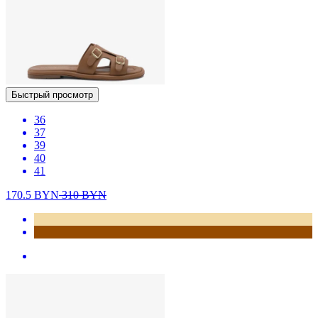
Быстрый просмотр
36
37
39
40
41
170.5
BYN
310
BYN