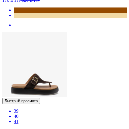
176
BYN
320
BYN
Быстрый просмотр
39
40
41