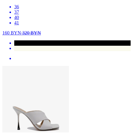
36
37
40
41
160
BYN
320
BYN