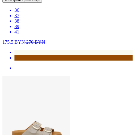
36
37
38
39
41
175.5
BYN
270
BYN