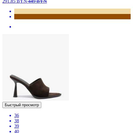
291.85
BYN
449
BYN
Быстрый просмотр
36
38
39
40