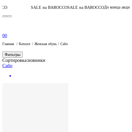
04
:
23
:
13
:
51
До конца акции
SALE на BAROCCO
SALE на BAROCCO
0
0
Главная
Каталог
Женская обувь
Сабо
Фильтры
Сортировка:
новинки
Сабо