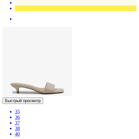
Быстрый просмотр
35
36
37
38
40