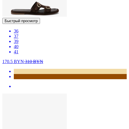
Быстрый просмотр
36
37
39
40
41
170.5
BYN
310
BYN