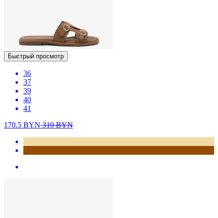
Быстрый просмотр
36
37
39
40
41
170.5
BYN
310
BYN