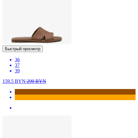
Быстрый просмотр
36
37
39
159.5
BYN
290
BYN