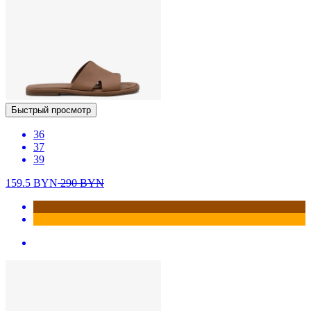
Быстрый просмотр
36
37
39
159.5
BYN
290
BYN