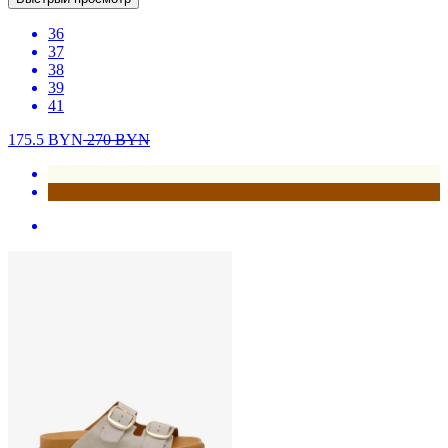
36
37
38
39
41
175.5
BYN
270
BYN