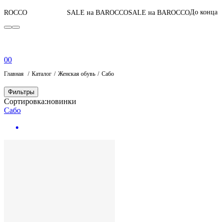
04
:
14
:
5
До конца акции
SALE на BAROCCO
SALE на BAROCCO
0
0
Главная
Каталог
Женская обувь
Сабо
Фильтры
Сортировка:
новинки
Сабо