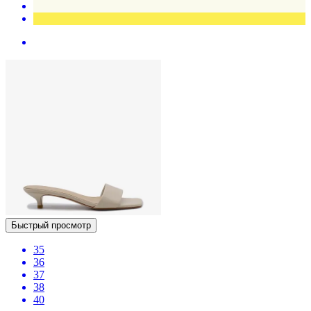
Быстрый просмотр
35
36
37
38
40