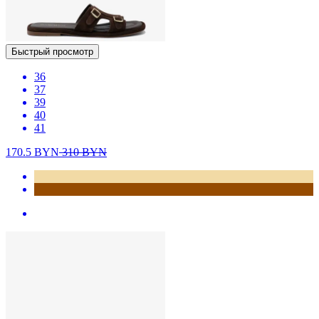
Быстрый просмотр
36
37
39
40
41
170.5
BYN
310
BYN