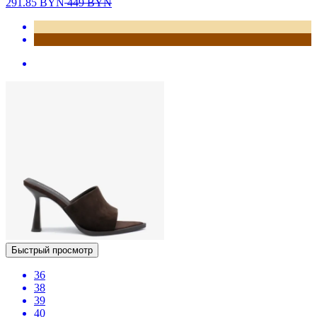
291.85
BYN
449
BYN
Быстрый просмотр
36
38
39
40