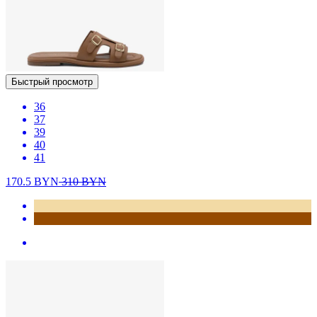
Быстрый просмотр
36
37
39
40
41
170.5
BYN
310
BYN