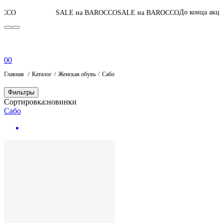
04
:
15
:
33
:
2
До конца акции
SALE на BAROCCO
SALE на BAROCCO
0
0
Главная
Каталог
Женская обувь
Сабо
Фильтры
Сортировка:
новинки
Сабо