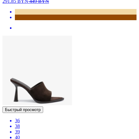
291.85
BYN
449
BYN
Быстрый просмотр
36
38
39
40