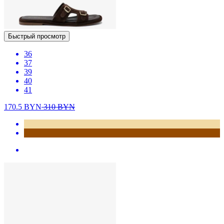
Быстрый просмотр
36
37
39
40
41
170.5
BYN
310
BYN