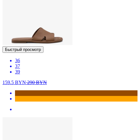
Быстрый просмотр
36
37
39
159.5
BYN
290
BYN