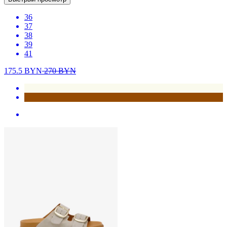
36
37
38
39
41
175.5
BYN
270
BYN