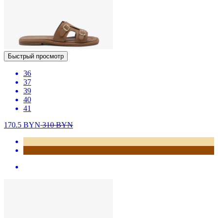
Быстрый просмотр
36
37
39
40
41
170.5
BYN
310
BYN