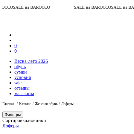
До 
E на BAROCCO
SALE на BAROCCO
SALE на BAROCCO
0
0
Весна-лето 2026
обувь
сумки
условия
sale
отзывы
магазины
Главная
Каталог
Женская обувь
Лоферы
Фильтры
Сортировка:
новинки
Лоферы