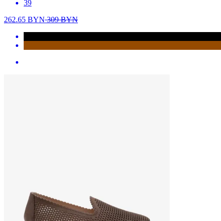
39
262.65
BYN
309
BYN