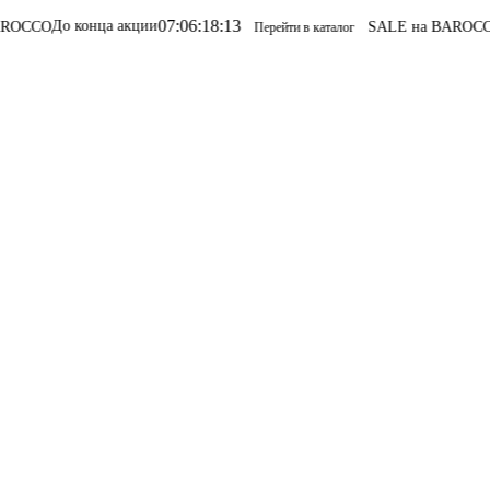
07
:
06
:
18
:
13
конца акции
SALE на BAROCCO
SALE на
Перейти в каталог