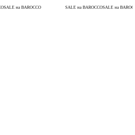
До конца
 BAROCCO
SALE на BAROCCO
SALE на BAROCCO