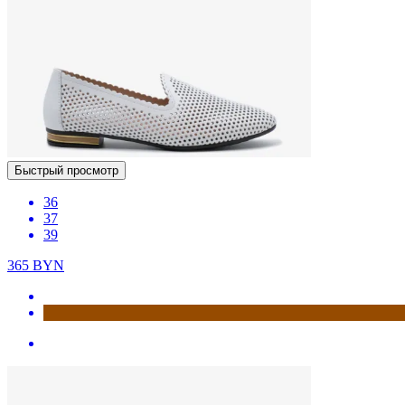
Быстрый просмотр
36
37
39
365
BYN