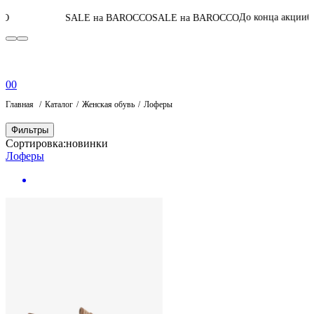
04
:
09
:
57
:
50
До конца акции
SALE на BAROCCO
SALE на BAROCCO
П
0
0
Главная
Каталог
Женская обувь
Лоферы
Фильтры
Сортировка:
новинки
Лоферы