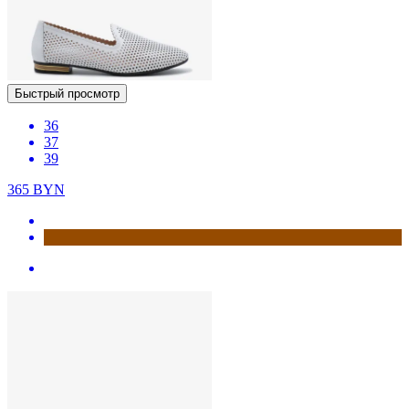
Быстрый просмотр
36
37
39
365
BYN