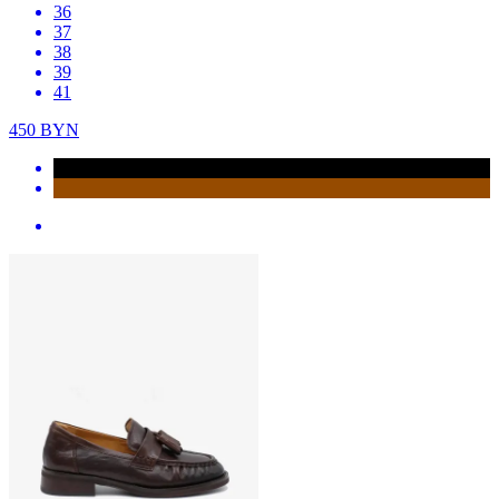
36
37
38
39
41
450
BYN