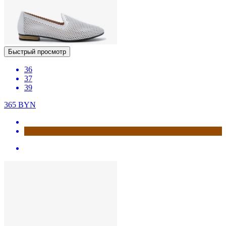
Быстрый просмотр
36
37
39
365
BYN