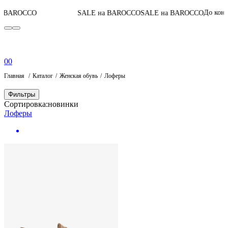
07
:
0
До конца акции
SALE на BAROCCO
SALE на BAROCCO
0
0
Главная
Каталог
Женская обувь
Лоферы
Фильтры
Сортировка:
новинки
Лоферы