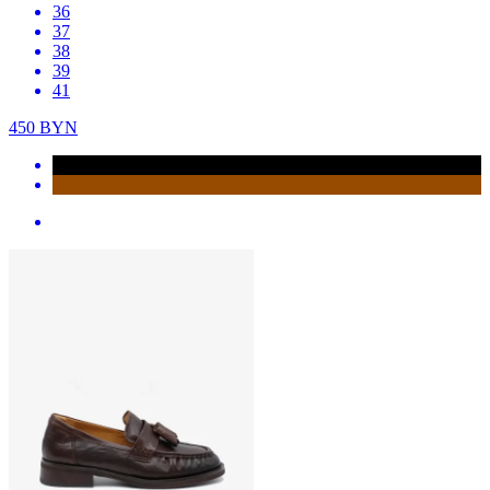
36
37
38
39
41
450
BYN