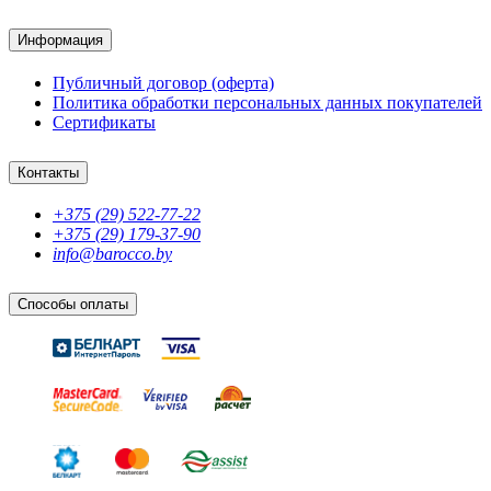
Быстрый просмотр
41
343
BYN
490
BYN