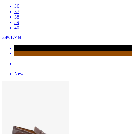
New
Быстрый просмотр
36
37
38
39
40
445
BYN
New
Быстрый просмотр
36