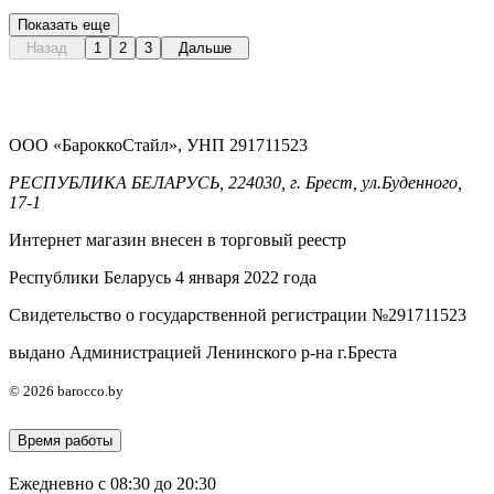
Быстрый просмотр
37
39
435
BYN