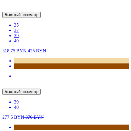
37
38
39
40
435
BYN
New