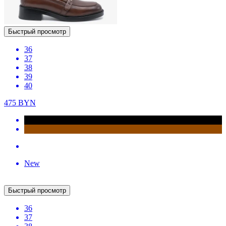
37
38
39
40
445
BYN
New