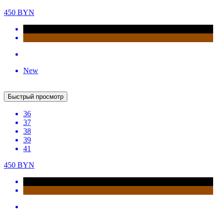
Быстрый просмотр
37
39
392
BYN
490
BYN
New