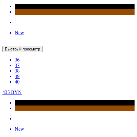
Быстрый просмотр
36
37
38
39
40
465
BYN
New