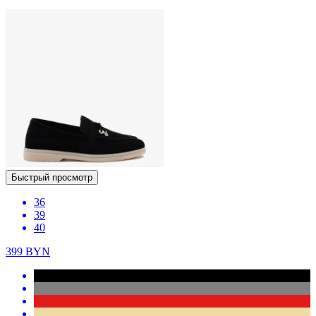
39
40
383.2
BYN
479
BYN
Быстрый просмотр
35
40
319.2
BYN
399
BYN