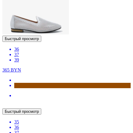
New
Быстрый просмотр
36
37
39
365
BYN