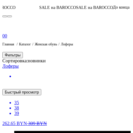
07
:
02
:
До конца акции
SALE на BAROCCO
SALE на BAROCCO
0
0
Главная
Каталог
Женская обувь
Лоферы
Фильтры
Сортировка:
новинки
Лоферы