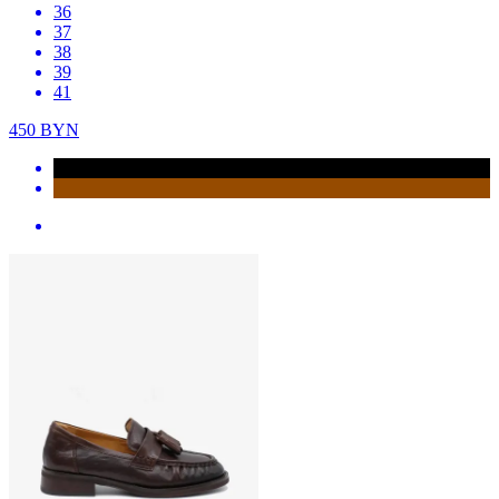
36
37
38
39
41
450
BYN