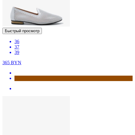
Быстрый просмотр
36
37
39
365
BYN