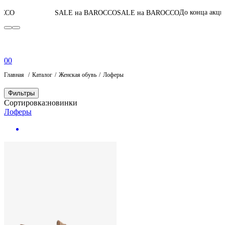
05
:
02
:
21
:
39
До конца акции
SALE на BAROCCO
SALE на BAROCCO
0
0
Главная
Каталог
Женская обувь
Лоферы
Фильтры
Сортировка:
новинки
Лоферы