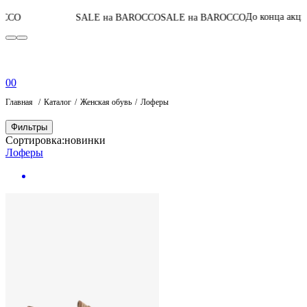
06
:
22
:
20
:
42
До конца акции
SALE на BAROCCO
SALE на BAROCCO
0
0
Главная
Каталог
Женская обувь
Лоферы
Фильтры
Сортировка:
новинки
Лоферы