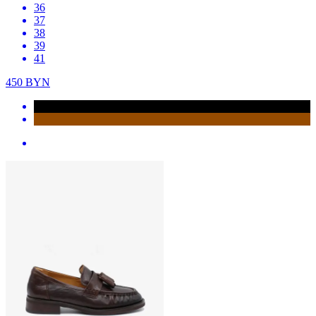
36
37
38
39
41
450
BYN