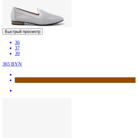
Быстрый просмотр
36
37
39
365
BYN