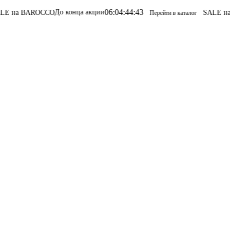
06
:
04
:
44
:
43
До конца акции
ROCCO
SALE на BAROCCO
Перейти в каталог