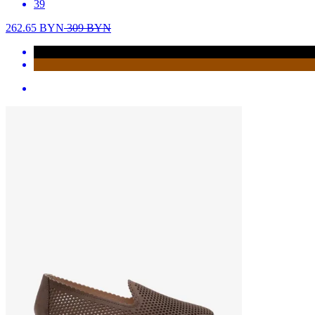
39
262.65
BYN
309
BYN