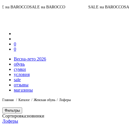
OCCO
SALE на BAROCCO
SALE на BAROCCO
SALE на BA
0
0
Весна-лето 2026
обувь
сумки
условия
sale
отзывы
магазины
Главная
Каталог
Женская обувь
Лоферы
Фильтры
Сортировка:
новинки
Лоферы