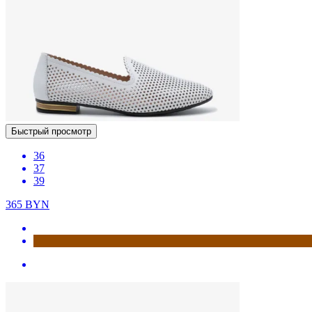
Быстрый просмотр
36
37
39
365
BYN