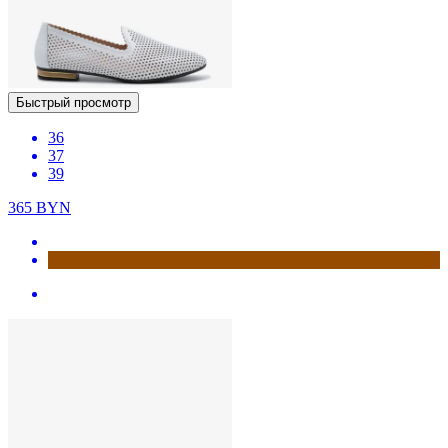
Быстрый просмотр
36
37
39
365
BYN