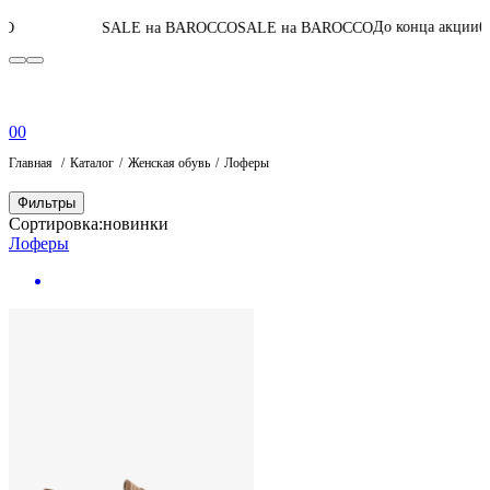
04
:
07
:
39
:
59
До конца акции
SALE на BAROCCO
SALE на BAROCCO
П
0
0
Главная
Каталог
Женская обувь
Лоферы
Фильтры
Сортировка:
новинки
Лоферы