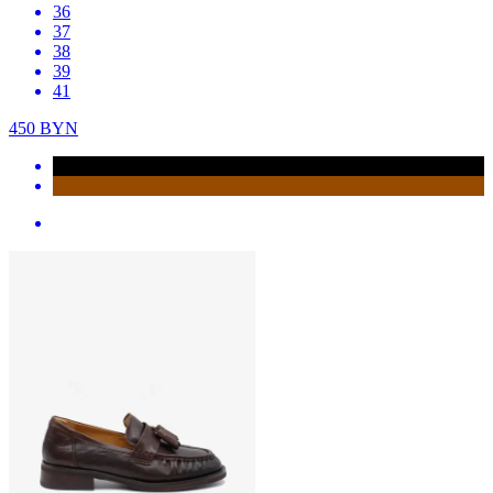
36
37
38
39
41
450
BYN